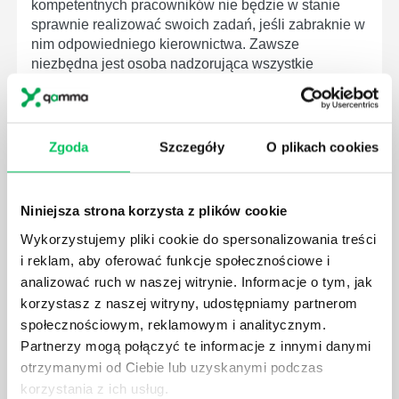
kompetentnych pracowników nie będzie w stanie
sprawnie realizować swoich zadań, jeśli zabraknie w
nim odpowiedniego kierownictwa. Zawsze
niezbędna jest osoba nadzorująca wszystkie
czynności wykonywane przez pracowników.
Zgoda
Szczegóły
O plikach cookies
JAK BRYGADZISTA MOŻE ROZWINĄĆ SWOJE
Niniejsza strona korzysta z plików cookie
KOMPETENCJE MENEDŻERSKIE?
Wykorzystujemy pliki cookie do spersonalizowania treści
Menedżer to niezwykle ważne stanowisko w każdej
i reklam, aby oferować funkcje społecznościowe i
firmie. Osoba je pełniąca jest w pełni odpowiedzialna
analizować ruch w naszej witrynie. Informacje o tym, jak
za realizację działań podległych mu osób oraz
korzystasz z naszej witryny, udostępniamy partnerom
działu.
społecznościowym, reklamowym i analitycznym.
Partnerzy mogą połączyć te informacje z innymi danymi
otrzymanymi od Ciebie lub uzyskanymi podczas
korzystania z ich usług.