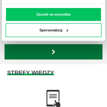
JAKĄ METODĘ ZARZĄDZANIA POWINIEN ZNAĆ
KAŻDY MENEDŻER?
Zezwól na wszystkie
Istnieje wiele metod zarządzania, które mogą okazać
się niezwykle przydatne. Zarządzanie zasobami
Spersonalizuj
ludzkimi oraz poszczególnymi etapami projektu nie
jest jednak łatwe i warto mieć tego świadomość.
STREFY WIEDZY