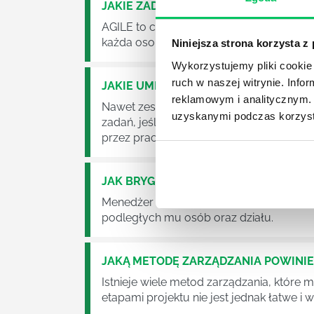
JAKIE ZADANIA MUSZĄ ZREALIZOWA
AGILE to coraz popularniejsze w każdej w
każda osoba zatrudniona w takim miejscu
Niniejsza strona korzysta z
Wykorzystujemy pliki cookie 
ruch w naszej witrynie. Inf
JAKIE UMIEJĘTNOŚCI MENEDŻERSKIE 
reklamowym i analitycznym. 
Nawet zespół złożony z doskonale wyksz
uzyskanymi podczas korzysta
zadań, jeśli zabraknie w nim odpowiedn
przez pracowników.
JAK BRYGADZISTA MOŻE ROZWINĄĆ 
Menedżer to niezwykle ważne stanowisko w
podległych mu osób oraz działu.
JAKĄ METODĘ ZARZĄDZANIA POWINI
Istnieje wiele metod zarządzania, które
etapami projektu nie jest jednak łatwe i