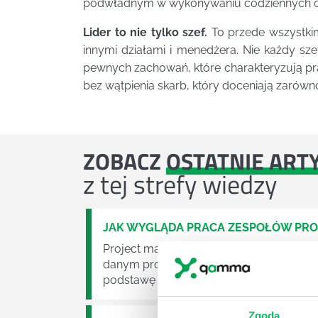
podwładnym w wykonywaniu codziennych 
Lider to nie tylko szef.
To przede wszystkim
innymi działami i menedżera. Nie każdy szef
pewnych zachowań, które charakteryzują pr
bez wątpienia skarb, który doceniają zarówn
ZOBACZ
OSTATNIE ART
z tej strefy wiedzy
JAK WYGLĄDA PRACA ZESPOŁÓW PR
Project management (czyli zarządzanie p
danym projektem założeń. Zajmują się n
podstawę działalności wielu przedsiębior
Zgoda