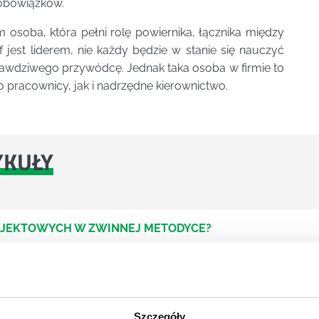
obowiązków.
 osoba, która pełni rolę powiernika, łącznika między
 jest liderem, nie każdy będzie w stanie się nauczyć
awdziwego przywódcę. Jednak taka osoba w firmie to
o pracownicy, jak i nadrzędne kierownictwo.
YKUŁY
OJEKTOWYCH W ZWINNEJ METODYCE?
rojektami) to szereg czynności mających na celu zrealizowa
im osoby wchodzące w skład specjalnych zespołów projekto
stw.
Szczegóły