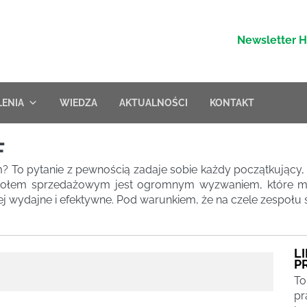
Newsletter 
LENIA
WIEDZA
AKTUALNOŚCI
KONTAKT
F
rem? To pytanie z pewnością zadaje sobie każdy początkujący
społem sprzedażowym jest ogromnym wyzwaniem, które może
ej wydajne i efektywne. Pod warunkiem, że na czele zespołu
L
P
To
pr