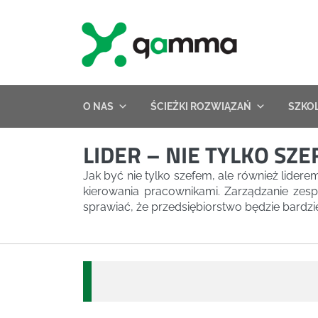
Skip
to
content
O NAS
ŚCIEŻKI ROZWIĄZAŃ
SZKO
LIDER – NIE TYLKO SZE
Jak być nie tylko szefem, ale również lide
kierowania pracownikami. Zarządzanie ze
sprawiać, że przedsiębiorstwo będzie bardzi