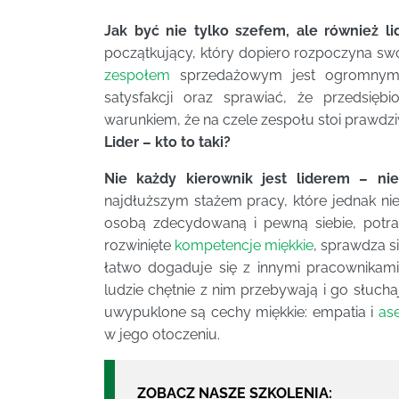
Jak być nie tylko szefem, ale również l
początkujący, który dopiero rozpoczyna sw
zespołem
sprzedażowym jest ogromnym 
satysfakcji oraz sprawiać, że przedsięb
warunkiem, że na czele zespołu stoi prawd
Lider – kto to taki?
Nie każdy kierownik jest liderem – nie
najdłuższym stażem pracy, które jednak nie 
osobą zdecydowaną i pewną siebie, potraf
rozwinięte
kompetencje miękkie
, sprawdza s
łatwo dogaduje się z innymi pracownikami
ludzie chętnie z nim przebywają i go słuchaj
uwypuklone są cechy miękkie: empatia i
as
w jego otoczeniu.
ZOBACZ NASZE SZKOLENIA: