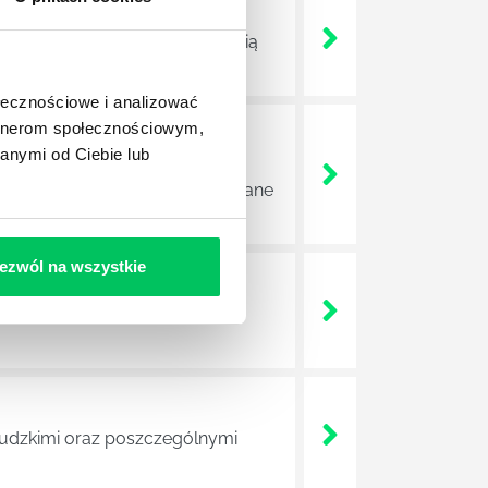
ojektów biznesowych. Z pewnością
ołecznościowe i analizować
artnerom społecznościowym,
anymi od Ciebie lub
e sprawnie realizować swoich
a wszystkie czynności wykonywane
ezwól na wszystkie
a za realizację działań
 ludzkimi oraz poszczególnymi