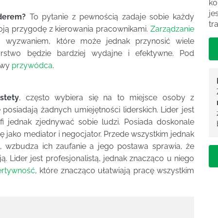
ko
je
iderem?
To pytanie z pewnością zadaje sobie każdy
tr
oją przygodę z kierowania pracownikami.
Zarządzanie
wyzwaniem, które może jednak przynosić wiele
iorstwo będzie bardziej wydajne i efektywne. Pod
ziwy
przywódca
.
stety
, często wybiera się na to miejsce osoby z
posiadają żadnych umiejętności liderskich. Lider jest
i jednak zjednywać sobie ludzi. Posiada doskonale
ię jako mediator i negocjator. Przede wszystkim jednak
, wzbudza ich zaufanie a jego postawa sprawia, że
ą. Lider jest profesjonalistą, jednak znacząco u niego
ertywność
, które znacząco ułatwiają pracę wszystkim