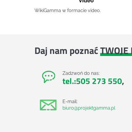
Video
WikiGamma w formacie video.
Daj nam poznać
TWOJE 
Zadzwoń do nas:
tel.:505 273 550
,
E-mail:
biuro@projektgamma.pl