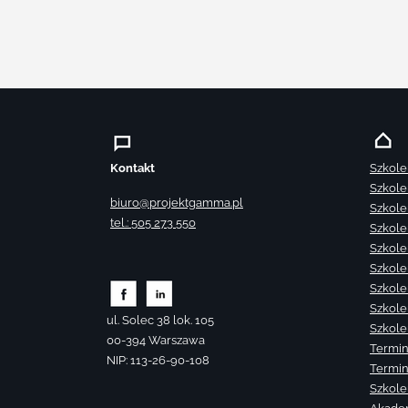
Kontakt
Szkole
Szkole
biuro@projektgamma.pl
Szkole
tel.: 505 273 550
Szkole
Szkole
Szkole
Szkole
Szkole
ul. Solec 38 lok. 105
Szkole
00-394 Warszawa
Termin
NIP: 113-26-90-108
Termin
Szkole