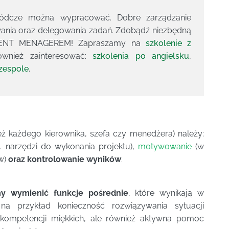
wódcze można wypracować. Dobre zarządzanie
nia oraz delegowania zadań. Zdobądź niezbędną
ELLENT MENAGEREM! Zapraszamy na
szkolenie z
wnież zainteresować:
szkolenia po angielsku
,
 zespole
.
eż każdego kierownika, szefa czy menedżera) należy:
. narzędzi do wykonania projektu),
motywowanie
(w
ów)
oraz kontrolowanie wyników
.
y wymienić funkcje pośrednie
, które wynikają w
a przykład konieczność rozwiązywania sytuacji
u kompetencji miękkich, ale również aktywna pomoc