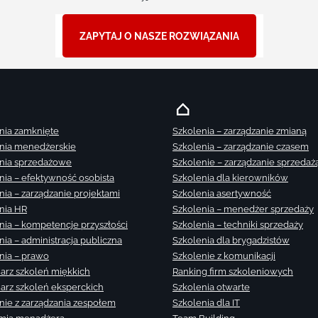
ZAPYTAJ O NASZE ROZWIĄZANIA
nia zamknięte
Szkolenia – zarządzanie zmianą
nia menedżerskie
Szkolenia – zarządzanie czasem
nia sprzedażowe
Szkolenie – zarządzanie sprzedaż
nia – efektywność osobista
Szkolenia dla kierowników
nia – zarządzanie projektami
Szkolenia asertywność
nia HR
Szkolenia – menedżer sprzedaży
nia – kompetencje przyszłości
Szkolenia – techniki sprzedaży
nia – administracja publiczna
Szkolenia dla brygadzistów
nia – prawo
Szkolenie z komunikacji
arz szkoleń miękkich
Ranking firm szkoleniowych
arz szkoleń eksperckich
Szkolenia otwarte
nie z zarządzania zespołem
Szkolenia dla IT