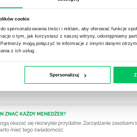
Ć PRACOWNICY ZESPOŁU PROJEKTOWEGO?
iększej (i mniejszej) firmie pojęcie związane z realizacją pr
 choć raz się z nim spotkała.
 plików cookie
do spersonalizowania treści i reklam, aby oferować funkcje sp
ormacje o tym, jak korzystasz z naszej witryny, udostępniamy p
POWINIEN MIEĆ BRYGADZISTA?
Partnerzy mogą połączyć te informacje z innymi danymi otrzym
tałconych i kompetentnych pracowników nie będzie w stani
nia z ich usług.
iego kierownictwa. Zawsze niezbędna jest osoba nadzorując
Spersonalizuj
Z
SWOJE KOMPETENCJE MENEDŻERSKIE?
 każdej firmie. Osoba je pełniąca jest w pełni odpowiedzialn
EN ZNAĆ KAŻDY MENEDŻER?
 mogą okazać się niezwykle przydatne. Zarządzanie zasobami
 warto mieć tego świadomość.