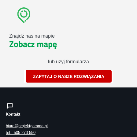
Znajdź nas na mapie
Zobacz mapę
lub użyj formularza
ZAPYTAJ O NASZE ROZWIĄZANIA
Kontakt
biuro@projektgamma.pl
tel.: 505 273 550