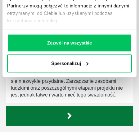
firmie. Osoba je pełniąca jest w pełni odpowiedzialna
Partnerzy mogą połączyć te informacje z innymi danymi
za realizację działań podległych mu osób oraz
otrzymanymi od Ciebie lub uzyskanymi podczas
działu.
korzystania z ich usług.
Zezwól na wszystkie
JAKĄ METODĘ ZARZĄDZANIA POWINIEN ZNAĆ
Spersonalizuj
KAŻDY MENEDŻER?
Istnieje wiele metod zarządzania, które mogą okazać
się niezwykle przydatne. Zarządzanie zasobami
ludzkimi oraz poszczególnymi etapami projektu nie
jest jednak łatwe i warto mieć tego świadomość.