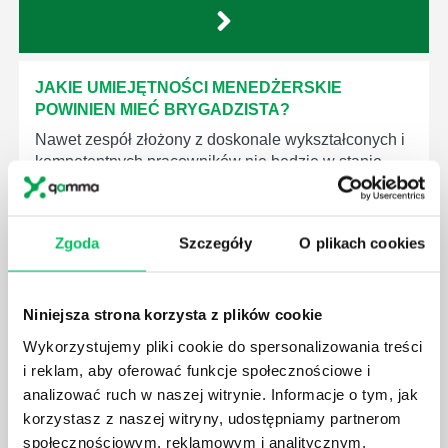
JAKIE UMIEJĘTNOŚCI MENEDŻERSKIE
POWINIEN MIEĆ BRYGADZISTA?
Nawet zespół złożony z doskonale wykształconych i
kompetentnych pracowników nie będzie w stanie
sprawnie realizować swoich zadań, jeśli zabraknie w
nim odpowiedniego kierownictwa. Zawsze
niezbędna jest osoba nadzorująca wszystkie
Zgoda
Szczegóły
O plikach cookies
czynności wykonywane przez pracowników.
Niniejsza strona korzysta z plików cookie
Wykorzystujemy pliki cookie do spersonalizowania treści
i reklam, aby oferować funkcje społecznościowe i
JAK BRYGADZISTA MOŻE ROZWINĄĆ SWOJE
analizować ruch w naszej witrynie. Informacje o tym, jak
KOMPETENCJE MENEDŻERSKIE?
korzystasz z naszej witryny, udostępniamy partnerom
Menedżer to niezwykle ważne stanowisko w każdej
społecznościowym, reklamowym i analitycznym.