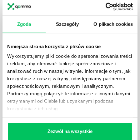
mniejszej) firmie pojęcie związane z realizacją
projektów biznesowych. Z pewnością każda osoba
zatrudniona w takim miejscu choć raz się z nim
spotkała.
Zgoda
Szczegóły
O plikach cookies
Niniejsza strona korzysta z plików cookie
Wykorzystujemy pliki cookie do spersonalizowania treści
JAKIE UMIEJĘTNOŚCI MENEDŻERSKIE
i reklam, aby oferować funkcje społecznościowe i
POWINIEN MIEĆ BRYGADZISTA?
analizować ruch w naszej witrynie. Informacje o tym, jak
korzystasz z naszej witryny, udostępniamy partnerom
Nawet zespół złożony z doskonale wykształconych i
społecznościowym, reklamowym i analitycznym.
kompetentnych pracowników nie będzie w stanie
sprawnie realizować swoich zadań, jeśli zabraknie w
Partnerzy mogą połączyć te informacje z innymi danymi
nim odpowiedniego kierownictwa. Zawsze
otrzymanymi od Ciebie lub uzyskanymi podczas
niezbędna jest osoba nadzorująca wszystkie
korzystania z ich usług.
czynności wykonywane przez pracowników.
Zezwól na wszystkie