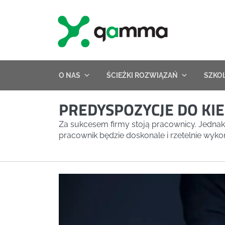
Skip
to
content
O NAS
ŚCIEŻKI ROZWIĄZAŃ
SZKO
PREDYSPOZYCJE DO K
Za sukcesem firmy stoją pracownicy. Jednak z
pracownik będzie doskonale i rzetelnie wyko