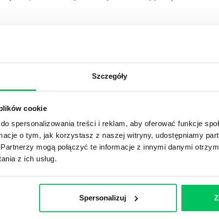
YKUŁY
Szczegóły
OJEKTOWYCH W ZWINNEJ METODYCE?
rojektami) to szereg czynności mających na celu zrealizowa
 plików cookie
im osoby wchodzące w skład specjalnych zespołów projekto
do spersonalizowania treści i reklam, aby oferować funkcje sp
stw.
ormacje o tym, jak korzystasz z naszej witryny, udostępniamy p
Partnerzy mogą połączyć te informacje z innymi danymi otrzym
nia z ich usług.
Ć PRACOWNICY ZESPOŁU PROJEKTOWEGO?
iększej (i mniejszej) firmie pojęcie związane z realizacją pr
 choć raz się z nim spotkała.
Spersonalizuj
Z
POWINIEN MIEĆ BRYGADZISTA?