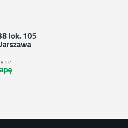
 38 lok. 105
Warszawa
mapie
apę