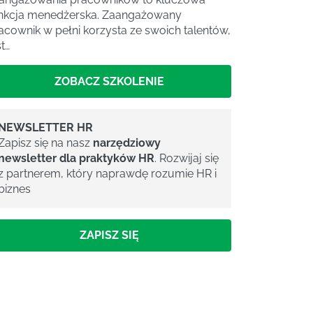
nkcja menedżerska. Zaangażowany
acownik w pełni korzysta ze swoich talentów,
st…
ZOBACZ SZKOLENIE
NEWSLETTER HR
Zapisz się na nasz
narzędziowy
newsletter dla praktyków HR
. Rozwijaj się
z partnerem, który naprawdę rozumie HR i
biznes
ZAPISZ SIĘ