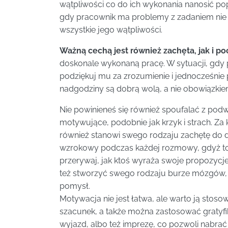
wątpliwości co do ich wykonania nanosić pop
gdy pracownik ma problemy z zadaniem nie 
wszystkie jego wątpliwości.
Ważną cechą jest również zachęta, jak i p
doskonale wykonaną pracę. W sytuacji, gdy 
podziękuj mu za zrozumienie i jednocześni
nadgodziny są dobrą wolą, a nie obowiązkie
Nie powinieneś się również spoufalać z podw
motywujące, podobnie jak krzyk i strach. Za
również stanowi swego rodzaju zachętę do dal
wzrokowy podczas każdej rozmowy, gdyż to 
przerywaj, jak ktoś wyraża swoje propozycje,
też stworzyć swego rodzaju burze mózgów,
pomysł.
Motywacja nie jest łatwa, ale warto ją stos
szacunek, a także można zastosować gratyfi
wyjazd, albo też imprezę, co pozwoli nabrać s