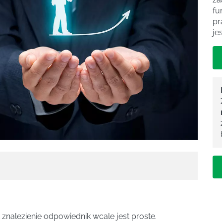
fu
pr
je
znalezienie odpowiednik wcale jest proste.