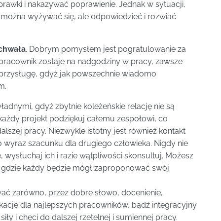
rawki i nakazywać poprawienie. Jednak w sytuacji,
można wyżywać się, ale odpowiedzieć i rozwiać
ochwała
. Dobrym pomysłem jest pogratulowanie za
pracownik zostaje na nadgodziny w pracy, zawsze
e przysługę, gdyż jak powszechnie wiadomo
m.
ładnymi, gdyż zbytnie koleżeńskie relację nie są
 każdy projekt podziękuj całemu zespołowi, co
szej pracy. Niezwykle istotny jest również kontakt
wyraz szacunku dla drugiego człowieka. Nigdy nie
 wysłuchaj ich i razie wątpliwości skonsultuj. Możesz
 gdzie każdy będzie mógł zaproponować swój
ować zarówno, przez dobre słowo, docenienie,
kację dla najlepszych pracowników, bądź integracyjny
iły i chęci do dalszej rzetelnej i sumiennej pracy.