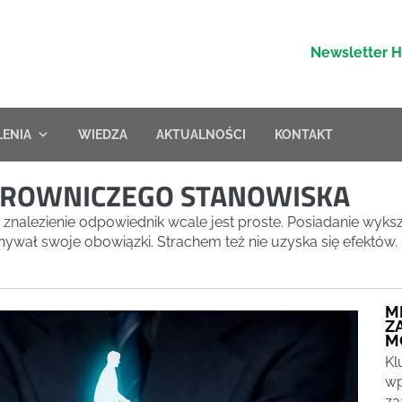
Newsletter 
LENIA
WIEDZA
AKTUALNOŚCI
KONTAKT
IEROWNICZEGO STANOWISKA
nalezienie odpowiednik wcale jest proste. Posiadanie wykszt
nywał swoje obowiązki. Strachem też nie uzyska się efektów.
M
Z
M
Kl
wp
za