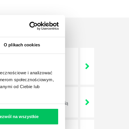
O plikach cookies
nie wszystkich związanych z
wych, a ich praca stanowi
ołecznościowe i analizować
artnerom społecznościowym,
anymi od Ciebie lub
ojektów biznesowych. Z pewnością
ezwól na wszystkie