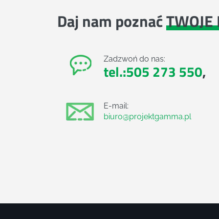
Daj nam poznać
TWOJE 
Zadzwoń do nas:
tel.:505 273 550
,
E-mail:
biuro@projektgamma.pl