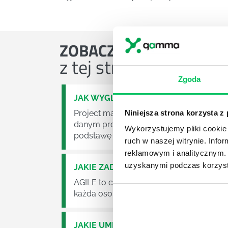
ZOBACZ
OSTATNIE ART
z tej strefy wiedzy
Zgoda
JAK WYGLĄDA PRACA ZESPOŁÓW PR
Project management (czyli zarządzanie p
Niniejsza strona korzysta z
danym projektem założeń. Zajmują się n
Wykorzystujemy pliki cookie 
podstawę działalności wielu przedsiębior
ruch w naszej witrynie. Inf
reklamowym i analitycznym. 
uzyskanymi podczas korzysta
JAKIE ZADANIA MUSZĄ ZREALIZOWA
AGILE to coraz popularniejsze w każdej w
każda osoba zatrudniona w takim miejscu
JAKIE UMIEJĘTNOŚCI MENEDŻERSKIE 