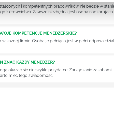
tałconych i kompetentnych pracowników nie będzie w stani
iego kierownictwa. Zawsze niezbędna jest osoba nadzorując
SWOJE KOMPETENCJE MENEDŻERSKIE?
 każdej firmie. Osoba je pełniąca jest w pełni odpowiedzialn
EN ZNAĆ KAŻDY MENEDŻER?
 mogą okazać się niezwykle przydatne. Zarządzanie zasobami
 warto mieć tego świadomość.