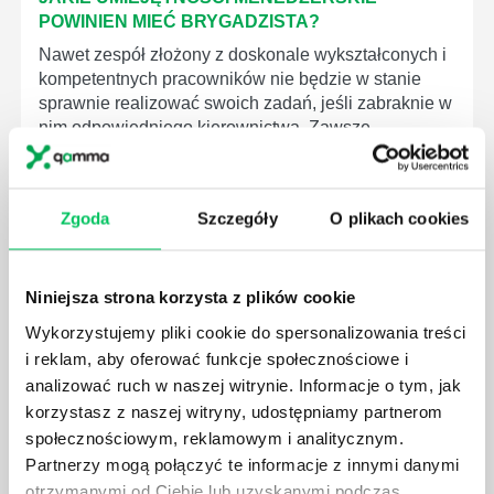
POWINIEN MIEĆ BRYGADZISTA?
Nawet zespół złożony z doskonale wykształconych i
kompetentnych pracowników nie będzie w stanie
sprawnie realizować swoich zadań, jeśli zabraknie w
nim odpowiedniego kierownictwa. Zawsze
niezbędna jest osoba nadzorująca wszystkie
czynności wykonywane przez pracowników.
Zgoda
Szczegóły
O plikach cookies
Niniejsza strona korzysta z plików cookie
JAK BRYGADZISTA MOŻE ROZWINĄĆ SWOJE
Wykorzystujemy pliki cookie do spersonalizowania treści
KOMPETENCJE MENEDŻERSKIE?
i reklam, aby oferować funkcje społecznościowe i
Menedżer to niezwykle ważne stanowisko w każdej
analizować ruch w naszej witrynie. Informacje o tym, jak
firmie. Osoba je pełniąca jest w pełni odpowiedzialna
korzystasz z naszej witryny, udostępniamy partnerom
za realizację działań podległych mu osób oraz
społecznościowym, reklamowym i analitycznym.
działu.
Partnerzy mogą połączyć te informacje z innymi danymi
otrzymanymi od Ciebie lub uzyskanymi podczas