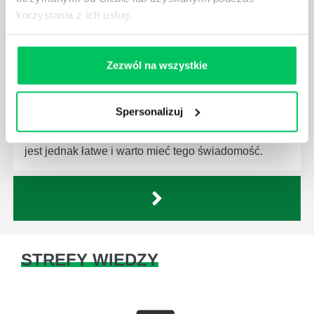
korzystania z ich usług.
Zezwól na wszystkie
JAKĄ METODĘ ZARZĄDZANIA POWINIEN ZNAĆ
KAŻDY MENEDŻER?
Istnieje wiele metod zarządzania, które mogą okazać
Spersonalizuj
się niezwykle przydatne. Zarządzanie zasobami
ludzkimi oraz poszczególnymi etapami projektu nie
jest jednak łatwe i warto mieć tego świadomość.
STREFY WIEDZY