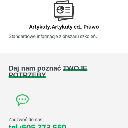
Artykuły
,
Artykuły cd.
,
Prawo
Standardowe informacje z obszaru szkoleń.
Daj nam poznać
TWOJE
POTRZEBY
Zadzwoń do nas:
tel.:505 273 550
,