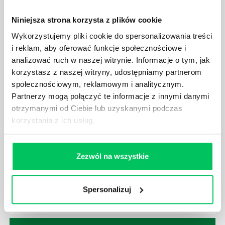
POWINIEN MIEĆ BRYGADZISTA?
Nawet zespół złożony z doskonale wykształconych i
Niniejsza strona korzysta z plików cookie
kompetentnych pracowników nie będzie w stanie
Wykorzystujemy pliki cookie do spersonalizowania treści
sprawnie realizować swoich zadań, jeśli zabraknie w
i reklam, aby oferować funkcje społecznościowe i
nim odpowiedniego kierownictwa. Zawsze
analizować ruch w naszej witrynie. Informacje o tym, jak
niezbędna jest osoba nadzorująca wszystkie
korzystasz z naszej witryny, udostępniamy partnerom
czynności wykonywane przez pracowników.
społecznościowym, reklamowym i analitycznym.
Partnerzy mogą połączyć te informacje z innymi danymi
otrzymanymi od Ciebie lub uzyskanymi podczas
korzystania z ich usług.
JAK BRYGADZISTA MOŻE ROZWINĄĆ SWOJE
KOMPETENCJE MENEDŻERSKIE?
Zezwól na wszystkie
Menedżer to niezwykle ważne stanowisko w każdej
firmie. Osoba je pełniąca jest w pełni odpowiedzialna
Spersonalizuj
za realizację działań podległych mu osób oraz
działu.