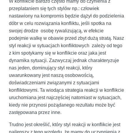
W konflikcie bardzo często mamy do czynienia z
przeplataniem się tych stylów np.: człowiek
nastawiony na kompromis będzie dążył do podzielenia
dóbr w celu rozwiązania konfliktu, jeśli spotka na
swojej drodze osobę rywalizującą, w efekcie
podejmie walkę w obawie przed zbyt dużą stratą. Nasz
styl reakcji w sytuacjach konfliktowych zależy od tego
z kim spotykamy się w konflikcie oraz jaka jest
dynamika sytuacji. Zazwyczaj jednak charakteryzuje
nas jeden, dominujący styl reakcji, który
uwarunkowany jest naszą osobowością,
doświadczeniami związanymi z sytuacjami
konfliktowymi. Ta wiodąca strategia reakcji w konflikcie
uruchomiana jest najczęściej natomiast w sytuacjach,
kiedy nie przynosi pożądanego rezultatu może być
zastępowana przez inne.
Trudno jest określić, który styl reakcji w konflikcie jest
najlepszy z tego względu, że mamy do uczynnienia z