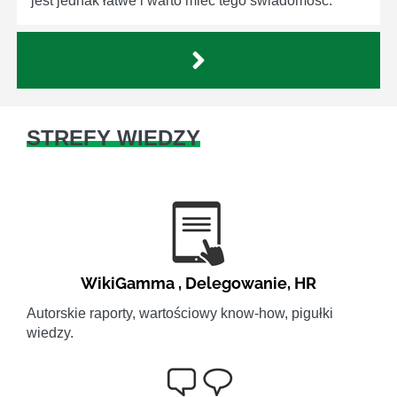
jest jednak łatwe i warto mieć tego świadomość.
STREFY WIEDZY
WikiGamma
,
Delegowanie
,
HR
Autorskie raporty, wartościowy know-how, pigułki
wiedzy.