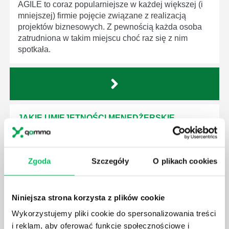
AGILE to coraz popularniejsze w każdej większej (i
mniejszej) firmie pojęcie związane z realizacją
projektów biznesowych. Z pewnością każda osoba
zatrudniona w takim miejscu choć raz się z nim
spotkała.
JAKIE UMIEJĘTNOŚCI MENEDŻERSKIE
POWINIEN MIEĆ BRYGADZISTA?
Nawet zespół złożony z doskonale wykształconych i
kompetentnych pracowników nie będzie w stanie
Zgoda
Szczegóły
O plikach cookies
sprawnie realizować swoich zadań, jeśli zabraknie w
nim odpowiedniego kierownictwa. Zawsze
niezbędna jest osoba nadzorująca wszystkie
Niniejsza strona korzysta z plików cookie
czynności wykonywane przez pracowników.
Wykorzystujemy pliki cookie do spersonalizowania treści
i reklam, aby oferować funkcje społecznościowe i