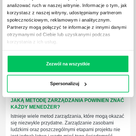
analizować ruch w naszej witrynie. Informacje o tym, jak
korzystasz z naszej witryny, udostępniamy partnerom
społecznościowym, reklamowym i analitycznym.
JAK BRYGADZISTA MOŻE ROZWINĄĆ SWOJE
Partnerzy mogą połączyć te informacje z innymi danymi
KOMPETENCJE MENEDŻERSKIE?
otrzymanymi od Ciebie lub uzyskanymi podczas
Menedżer to niezwykle ważne stanowisko w każdej
korzystania z ich usług.
firmie. Osoba je pełniąca jest w pełni odpowiedzialna
za realizację działań podległych mu osób oraz
działu.
Zezwól na wszystkie
Spersonalizuj
JAKĄ METODĘ ZARZĄDZANIA POWINIEN ZNAĆ
KAŻDY MENEDŻER?
Istnieje wiele metod zarządzania, które mogą okazać
się niezwykle przydatne. Zarządzanie zasobami
ludzkimi oraz poszczególnymi etapami projektu nie