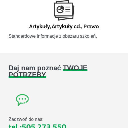
Artykuły
,
Artykuły cd.
,
Prawo
Standardowe informacje z obszaru szkoleń.
Daj nam poznać
TWOJE
POTRZEBY
Zadzwoń do nas:
tel.:505 273 550
,