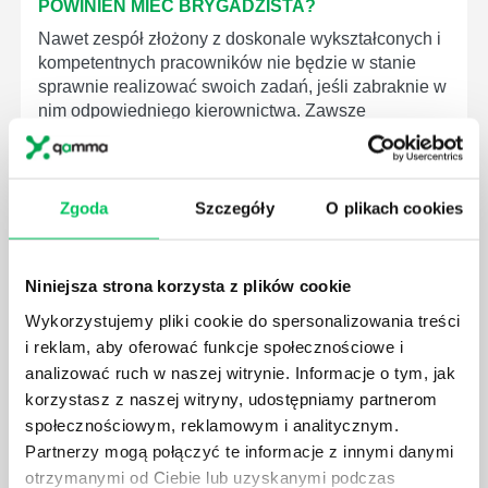
POWINIEN MIEĆ BRYGADZISTA?
Nawet zespół złożony z doskonale wykształconych i
kompetentnych pracowników nie będzie w stanie
sprawnie realizować swoich zadań, jeśli zabraknie w
nim odpowiedniego kierownictwa. Zawsze
niezbędna jest osoba nadzorująca wszystkie
czynności wykonywane przez pracowników.
Zgoda
Szczegóły
O plikach cookies
Niniejsza strona korzysta z plików cookie
JAK BRYGADZISTA MOŻE ROZWINĄĆ SWOJE
Wykorzystujemy pliki cookie do spersonalizowania treści
KOMPETENCJE MENEDŻERSKIE?
i reklam, aby oferować funkcje społecznościowe i
Menedżer to niezwykle ważne stanowisko w każdej
analizować ruch w naszej witrynie. Informacje o tym, jak
firmie. Osoba je pełniąca jest w pełni odpowiedzialna
korzystasz z naszej witryny, udostępniamy partnerom
za realizację działań podległych mu osób oraz
społecznościowym, reklamowym i analitycznym.
działu.
Partnerzy mogą połączyć te informacje z innymi danymi
otrzymanymi od Ciebie lub uzyskanymi podczas