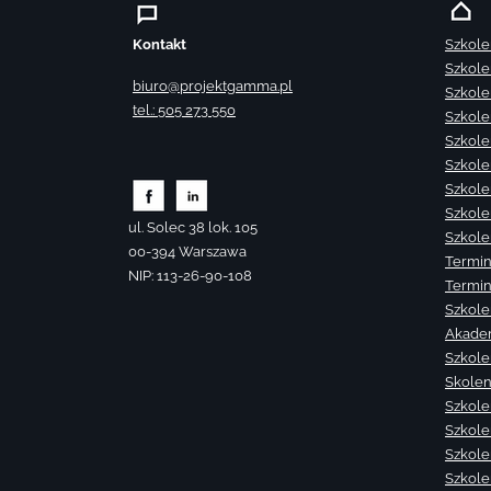
Kontakt
Szkole
Szkole
biuro@projektgamma.pl
Szkole
tel.: 505 273 550
Szkole
Szkole
Szkole
Szkole
Szkole
ul. Solec 38 lok. 105
Szkole
00-394 Warszawa
Termin
NIP: 113-26-90-108
Termin
Szkole
Akade
Szkole
Skolen
Szkole
Szkole
Szkolen
Szkole