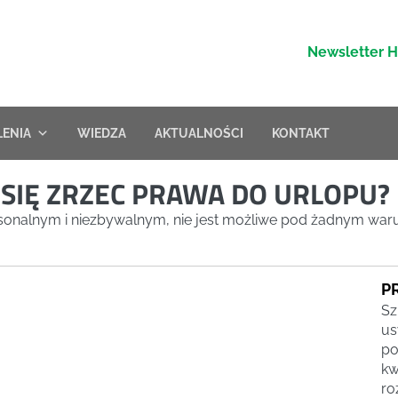
Newsletter 
LENIA
WIEDZA
AKTUALNOŚCI
KONTAKT
SIĘ ZRZEC PRAWA DO URLOPU?
onalnym i niezbywalnym, nie jest możliwe pod żadnym waru
P
Sz
us
po
kw
ro