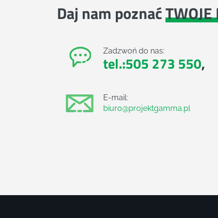
Daj nam poznać
TWOJE 
Zadzwoń do nas:
tel.:505 273 550
,
E-mail:
biuro@projektgamma.pl