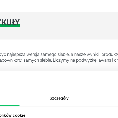
YKUŁY
ć najlepszą wersją samego siebie, a nasze wyniki i produkty
cowników, samych siebie. Liczymy na podwyżkę, awans i ch
znych kierunków studiów. Pozwala zdobyć wiedzę na temat 
sów decyzyjnych.
Szczegóły
A
 plików cookie