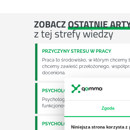
ZOBACZ
OSTATNIE ART
z tej strefy wiedzy
PRZYCZYNY STRESU W PRACY
Praca to środowisko, w którym chcemy by
chcemy zawieść przełożonego, współpra
doceniona.
PSYCHOLOGIA I CO DALEJ
Psychologia to jeden z bardziej klasyc
funkcjonowania ludzkiej psychiki, proce
Zgoda
PSYCHOLOGIA W ZARZĄDZANIU PRAC
Niniejsza strona korzysta z