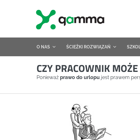
Skip
to
content
O NAS
ŚCIEŻKI ROZWIĄZAŃ
SZKO
CZY PRACOWNIK MOŻE 
Ponieważ
prawo do urlopu
jest prawem pers