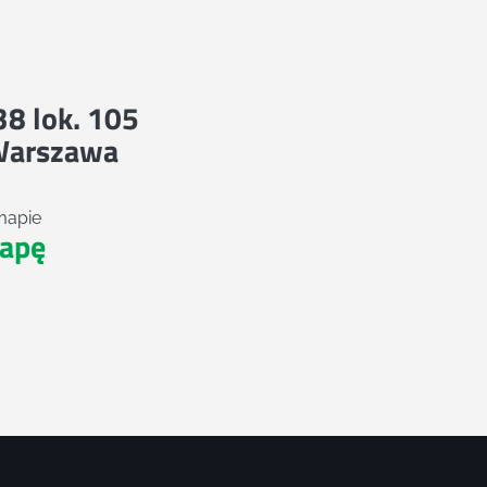
 38 lok. 105
Warszawa
mapie
apę