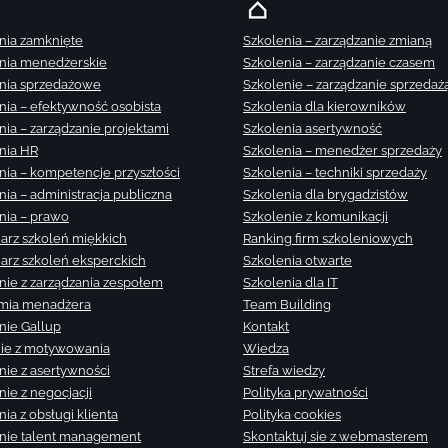
nia zamknięte
Szkolenia – zarządzanie zmianą
nia menedżerskie
Szkolenia – zarządzanie czasem
nia sprzedażowe
Szkolenie – zarządzanie sprzedaż
nia – efektywność osobista
Szkolenia dla kierowników
nia – zarządzanie projektami
Szkolenia asertywność
nia HR
Szkolenia – menedżer sprzedaży
nia – kompetencje przyszłości
Szkolenia – techniki sprzedaży
nia – administracja publiczna
Szkolenia dla brygadzistów
nia – prawo
Szkolenie z komunikacji
arz szkoleń miękkich
Ranking firm szkoleniowych
arz szkoleń eksperckich
Szkolenia otwarte
nie z zarządzania zespołem
Szkolenia dla IT
mia menadżera
Team Building
nie Gallup
Kontakt
ie z motywowania
Wiedza
nie z asertywności
Strefa wiedzy
nie z negocjacji
Polityka prywatności
ia z obsługi klienta
Polityka cookies
nie talent management
Skontaktuj sie z webmasterem