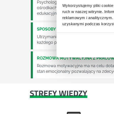
Psychologia to kierunek wbrew pozorom 
Wykorzystujemy pliki cookie 
ośrodkach służby zdrowie czy we własny
ruch w naszej witrynie. Inf
edukacyjnych, na warsztatach, w korpo
reklamowym i analitycznym. 
uzyskanymi podczas korzysta
SPOSOBY NA MOTYWACJĘ
Utrzymanie wysokiego poziomu motywacji
każdego przełożonego i menedżera.
ROZMOWA MOTYWACYJNA Z PRACOW
Rozmowa motywacyjna ma na celu dotarc
stan emocjonalny pozwalający na zdecyd
STREFY WIEDZY