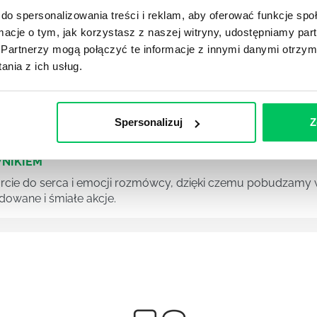
z ogromnymi perspektywami na przyszłość. Psychologowie zn
do spersonalizowania treści i reklam, aby oferować funkcje sp
ch gabinetach psychologicznych, ale również we wszelkieg
ormacje o tym, jak korzystasz z naszej witryny, udostępniamy p
racjach przy pomocy opracowywania strategii marketingowyc
Partnerzy mogą połączyć te informacje z innymi danymi otrzym
nia z ich usług.
 wśród zespołu potrafi być nie lada wyzwaniem, zalicza si
Spersonalizuj
Z
NIKIEM
ie do serca i emocji rozmówcy, dzięki czemu pobudzamy w 
owane i śmiałe akcje.