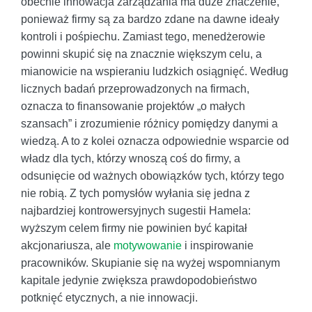
obecnie innowacja zarządzania ma duże znaczenie,
ponieważ firmy są za bardzo zdane na dawne ideały
kontroli i pośpiechu. Zamiast tego, menedżerowie
powinni skupić się na znacznie większym celu, a
mianowicie na wspieraniu ludzkich osiągnięć. Według
licznych badań przeprowadzonych na firmach,
oznacza to finansowanie projektów „o małych
szansach” i zrozumienie różnicy pomiędzy danymi a
wiedzą. A to z kolei oznacza odpowiednie wsparcie od
władz dla tych, którzy wnoszą coś do firmy, a
odsunięcie od ważnych obowiązków tych, którzy tego
nie robią. Z tych pomysłów wyłania się jedna z
najbardziej kontrowersyjnych sugestii Hamela:
wyższym celem firmy nie powinien być kapitał
akcjonariusza, ale
motywowanie
i inspirowanie
pracowników. Skupianie się na wyżej wspomnianym
kapitale jedynie zwiększa prawdopodobieństwo
potknięć etycznych, a nie innowacji.