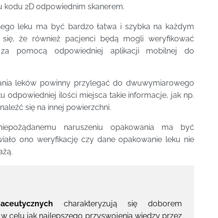
u kodu 2D odpowiednim skanerem.
anego leku ma być bardzo łatwa i szybka na każdym
e się, że również pacjenci będą mogli weryfikować
a pomocą odpowiedniej aplikacji mobilnej do
ania leków powinny przylegać do dwuwymiarowego
dpowiedniej ilości miejsca takie informacje, jak np.
aleźć się na innej powierzchni.
e niepożądanemu naruszeniu opakowania ma być
iało ono weryfikację czy dane opakowanie leku nie
ażą.
aceutycznych
charakteryzują się doborem
 celu jak najlepszego przyswojenia wiedzy przez