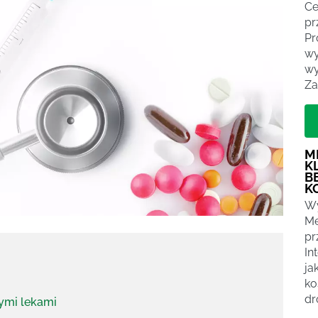
Ce
pr
Pr
wy
wy
Za
M
K
B
K
Wy
Me
pr
In
ja
ko
dr
wymi lekami