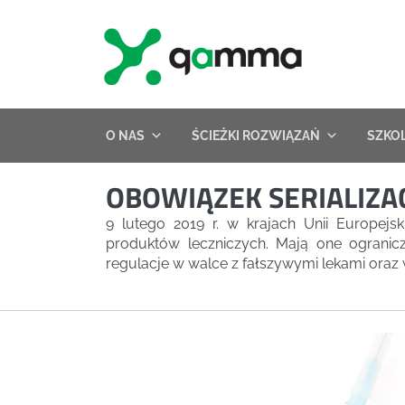
Skip
to
content
O NAS
ŚCIEŻKI ROZWIĄZAŃ
SZKO
OBOWIĄZEK SERIALIZA
9 lutego 2019 r. w krajach Unii Europejs
produktów leczniczych. Mają one ogranic
regulacje w walce z fałszywymi lekami oraz w