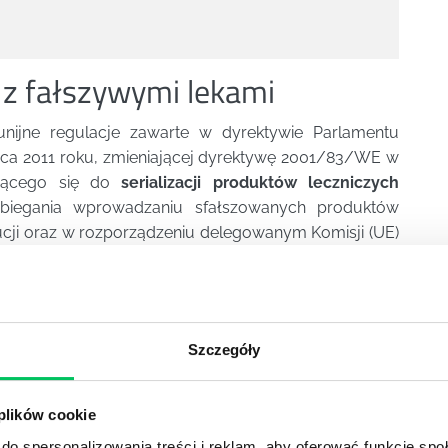
 z fałszywymi lekami
ijne regulacje zawarte w dyrektywie Parlamentu
wca 2011 roku, zmieniającej dyrektywę 2001/83/WE w
zącego się do
serializacji produktów leczniczych
biegania wprowadzaniu sfałszowanych produktów
ucji oraz w rozporządzeniu delegowanym Komisji (UE)
upełniającym dyrektywę 2001/83/WE przez określenie
ieczeń umieszczanych na opakowaniach produktów
 jest dyrektywą fałszywkową i wprowadza dwojakie
Szczegóły
 zabezpieczenie otwarcia – element uniemożliwiający
identyfikator danego
produktu leczniczego
.
 plików cookie
anych – informatycznego systemu, w którym zawarte
do spersonalizowania treści i reklam, aby oferować funkcje sp