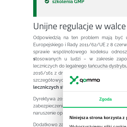
szkolenia GMP
Unijne regulacje w walce
Odpowiedzią na ten problem mają być un
Europejskiego i Rady 2011/62/UE z 8 czer
sprawie wspólnotowego kodeksu odnos
s
tosowanych u ludzi – w zakresie zapo
leczniczych do legalnego łańcucha dystryb
2016/161 z dnia 2 października 2015 r. uz
szczegółowych
zasad dotyczących zabezp
leczniczych stosowanych u ludzi
.
Dyrektywa 2011/62/UE potocznie nazywana
Zgoda
zabezpieczenie na opakowaniach leków: tzw.
naruszenie opakowania oraz niepowtarzalny 
Niniejsza strona korzysta z
Dodatkowo zakłada ona stworzenie bazy d
Wykorzystujemy pliki cookie 