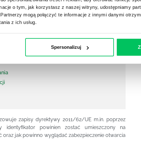
zenie autentyczności produktów leczniczych
oraz
ormacje o tym, jak korzystasz z naszej witryny, udostępniamy p
ności leków we wszystkich krajach unijnych. W Polsce
Partnerzy mogą połączyć te informacje z innymi danymi otrzym
nia z ich usług.
Spersonalizuj
Z
rtowni farmaceutycznych Zobacz nasze
szkolenia
ania
cji
owuje zapisy dyrektywy 2011/62/UE m.in. poprzez
y identyfikator powinien zostać umieszczony na
ć oraz jak powinno wyglądać zabezpieczenie otwarcia