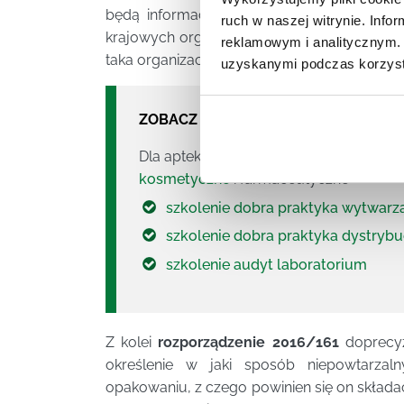
będą informacje pozwalające na
potwierd
ruch w naszej witrynie. Inf
krajowych organizacji weryfikacji autentycz
reklamowym i analitycznym. 
taka organizacja powstała 5 lipca 2017 r.
uzyskanymi podczas korzysta
ZOBACZ NASZE SZKOLENIA:
Dla aptek firm farmaceutycznych i hu
kosmetyczne
i farmaceutyczne
szkolenie dobra praktyka wytwarz
szkolenie dobra praktyka dystrybu
szkolenie audyt laboratorium
Z kolei
rozporządzenie 2016/161
doprecyz
określenie w jaki sposób niepowtarzaln
opakowaniu, z czego powinien się on składa