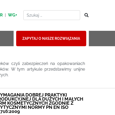
HR
|
WG+
ZAPYTAJ O NASZE ROZWIĄZANIA
 leków czyli zabezpieczeń na opakowaniach
eków. W tym artykule przedstawimy unijne
zych.
YMAGANIA DOBREJ PRAKTYKI
RODUKCYJNEJ DLA DUŻYCH I MAŁYCH
IRM KOSMETYCZNYCH ZGODNIE Z
YTYCZNYMI NORMY PN EN ISO
2716:2009