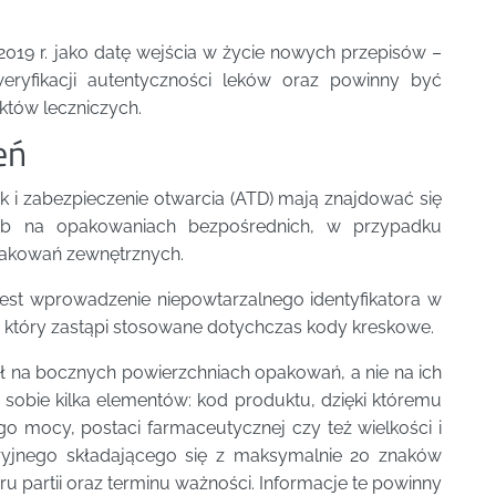
2019 r. jako datę wejścia w życie nowych przepisów –
eryfikacji autentyczności leków oraz powinny być
tów leczniczych.
eń
jak i zabezpieczenie otwarcia (ATD) mają znajdować się
ub na opakowaniach bezpośrednich, w przypadku
pakowań zewnętrznych.
est wprowadzenie niepowtarzalnego identyfikatora w
który zastąpi stosowane dotychczas kody kreskowe.
ył na bocznych powierzchniach opakowań, a nie na ich
 sobie kilka elementów: kod produktu, dzięki któremu
o mocy, postaci farmaceutycznej czy też wielkości i
ryjnego składającego się z maksymalnie 20 znaków
partii oraz terminu ważności. Informacje te powinny