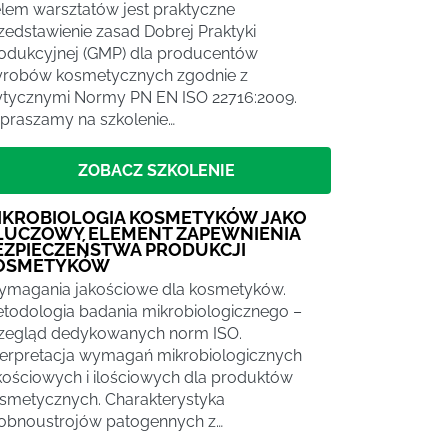
lem warsztatów jest praktyczne
zedstawienie zasad Dobrej Praktyki
odukcyjnej (GMP) dla producentów
robów kosmetycznych zgodnie z
tycznymi Normy PN EN ISO 22716:2009.
praszamy na szkolenie…
ZOBACZ SZKOLENIE
IKROBIOLOGIA KOSMETYKÓW JAKO
LUCZOWY ELEMENT ZAPEWNIENIA
EZPIECZEŃSTWA PRODUKCJI
OSMETYKÓW
magania jakościowe dla kosmetyków.
todologia badania mikrobiologicznego –
zegląd dedykowanych norm ISO.
terpretacja wymagań mikrobiologicznych
kościowych i ilościowych dla produktów
smetycznych. Charakterystyka
obnoustrojów patogennych z…