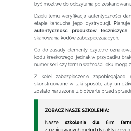
być możliwe do odczytania po zeskanowani
Dzięki temu weryfikacja autentyczności d
etapie łańcucha jego dystrybucji. Planuj
autentyczność produktów leczniczych
z
skanowania kodów zabezpieczających.
Co do zasady elementy czytelne oznakow
kodu kreskowego, jednak w przypadku braku o
numer serii czy termin ważności leku mogą zn
Z kolei zabezpieczenie zapobiegając
skonstruowane w taki sposób, aby umożliw
zostało naruszone lub otwarte przed sprzed
ZOBACZ NASZE SZKOLENIA:
Nasze
szkolenia dla firm farm
zróżnicowanych metod dydaktycznych w