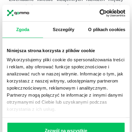
stronami ujęte mogą zostać w umowie przeniesienia
prawa użytkowania wieczystego
, bądź też na mocy
wyroku sądu, jeśli to sąd decyduje o zmianie
użytkowania wieczystego.
Zgoda
Szczegóły
O plikach cookies
Należy pamiętać, że od 1 stycznia 2019 r. użytkownicy
wieczyści uwłaszczą się na mocy
ustawy o
Niniejsza strona korzysta z plików cookie
przekształceniu
prawa użytkowania wieczystego
Wykorzystujemy pliki cookie do spersonalizowania treści
gruntów zabudowanych na cele mieszkaniowe w
i reklam, aby oferować funkcje społecznościowe i
prawo własności gruntów.
analizować ruch w naszej witrynie. Informacje o tym, jak
korzystasz z naszej witryny, udostępniamy partnerom
społecznościowym, reklamowym i analitycznym.
Partnerzy mogą połączyć te informacje z innymi danymi
otrzymanymi od Ciebie lub uzyskanymi podczas
korzystania z ich usług.
Szukasz branżowych i eksperckich
materiałów?
Polub nas i otrzymuj informacje na
Zezwól na wszystkie