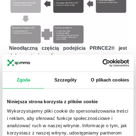
Nieodłączną częścią podejścia PRINCE2® jest
dokumentacja czyli:
Dokumentacja
Rejestry
Raporty
Plany
Zgoda
Szczegóły
O plikach cookies
inicjująca
projekt
Niniejsza strona korzysta z plików cookie
9 dokumentów
6
7
13
rejestrów
raportów
planów
Wykorzystujemy pliki cookie do spersonalizowania treści
i reklam, aby oferować funkcje społecznościowe i
analizować ruch w naszej witrynie. Informacje o tym, jak
korzystasz z naszej witryny, udostępniamy partnerom