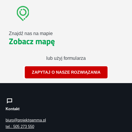
Znajdź nas na mapie
Zobacz mapę
lub użyj formularza
ZAPYTAJ O NASZE ROZWIĄZANIA
Kontakt
biuro@projektgamma.pl
tel.: 505 273 550