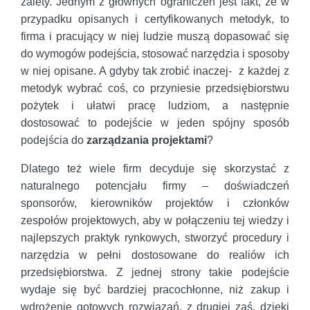
zalety. Jednym z głównych ograniczeń jest fakt, że w
przypadku opisanych i certyfikowanych metodyk, to
firma i pracujący w niej ludzie muszą dopasować się
do wymogów podejścia, stosować narzędzia i sposoby
w niej opisane. A gdyby tak zrobić inaczej- z każdej z
metodyk wybrać coś, co przyniesie przedsiębiorstwu
pożytek i ułatwi pracę ludziom, a następnie
dostosować to podejście w jeden spójny sposób
podejścia do
zarządzania projektami
?
Dlatego też wiele firm decyduje się skorzystać z
naturalnego potencjału firmy – doświadczeń
sponsorów, kierowników projektów i członków
zespołów projektowych, aby w połączeniu tej wiedzy i
najlepszych praktyk rynkowych, stworzyć procedury i
narzędzia w pełni dostosowane do realiów ich
przedsiębiorstwa. Z jednej strony takie podejście
wydaje się być bardziej pracochłonne, niż zakup i
wdrożenie gotowych rozwiązań, z drugiej zaś, dzięki