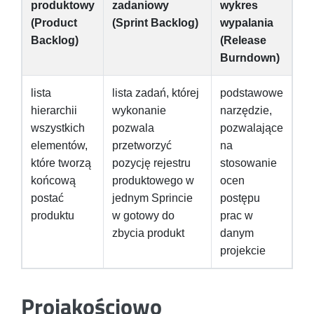
produktowy
zadaniowy
wykres
(Product
(Sprint Backlog)
wypalania
Backlog)
(Release
Burndown)
lista
lista zadań, której
podstawowe
hierarchii
wykonanie
narzędzie,
wszystkich
pozwala
pozwalające
elementów,
przetworzyć
na
które tworzą
pozycję rejestru
stosowanie
końcową
produktowego w
ocen
postać
jednym Sprincie
postępu
produktu
w gotowy do
prac w
zbycia produkt
danym
projekcie
Projakościowo