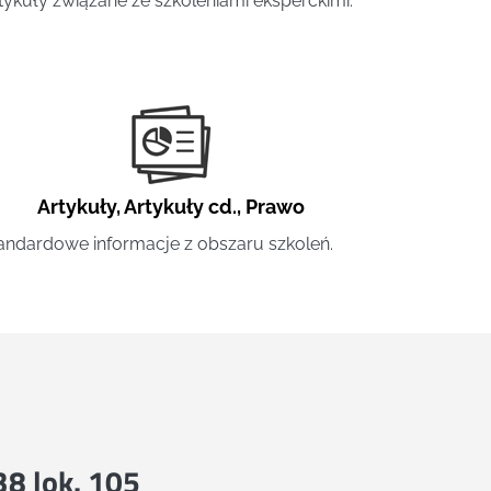
tykuły związane ze szkoleniami eksperckimi.
Artykuły
,
Artykuły cd.
,
Prawo
andardowe informacje z obszaru szkoleń.
 38 lok. 105