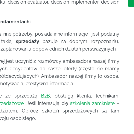
lku: decision evaluator, decision implementor, decision
undamentach:
inne potrzeby, posiada inne informacje i jest podatny
 takiej
sprzedaży
bazuje na dobrym rozpoznaniu,
 zaplanowaniu odpowiednich działań perswazyjnych.
 jest uczynić z rozmówcy ambasadora naszej firmy
ałych decydentów do naszej oferty (często nie mamy
łdecydujących). Ambasador naszej firmy to osoba,
motywacja, efektywna informacja.
e ze sprzedażą
B2B
, obsługą klienta, technikami
przedażowe
. Jeśli interesują cię
szkolenia zamknięte
–
działem. Oprócz szkoleń sprzedażowych są tam
woju osobistego.