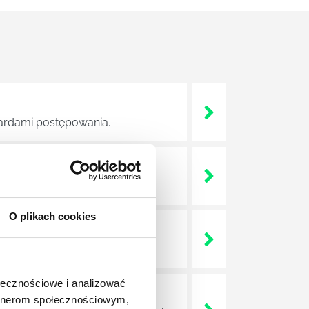
dardami postępowania.
BŁĘDÓW
ię audyt transparentności.
O plikach cookies
a sali szkoleniowej?
ołecznościowe i analizować
artnerom społecznościowym,