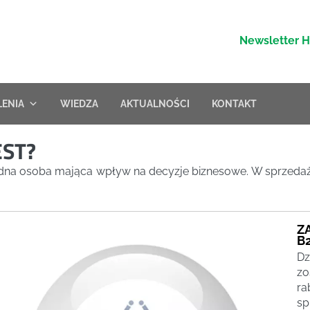
Newsletter 
LENIA
WIEDZA
AKTUALNOŚCI
KONTAKT
EST?
 jedna osoba mająca wpływ na decyzje biznesowe. W sprzedaży
Z
B
Dz
zo
ra
sp