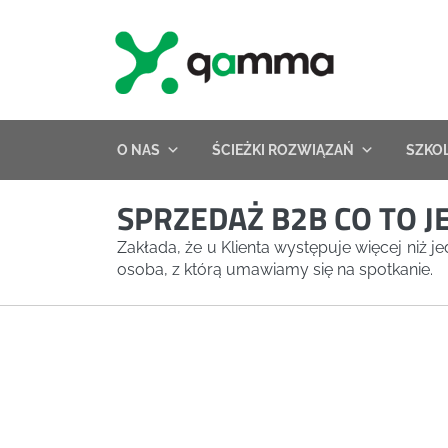
Skip
to
content
O NAS
ŚCIEŻKI ROZWIĄZAŃ
SZKO
SPRZEDAŻ B2B CO TO J
Zakłada, że u Klienta występuje więcej niż
osoba, z którą umawiamy się na spotkanie.