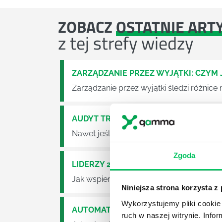
ZOBACZ
OSTATNIE ART
z tej strefy wiedzy
ZARZĄDZANIE PRZEZ WYJĄTKI: CZYM J
Zarządzanie przez wyjątki śledzi różni
AUDYT TRANSPARENTNOŚCI WYNAGRO
Nawet jeśli Twoja firma ma regulamin, 
Zgoda
LIDERZY 2026: 7 TRENDÓW, KTÓRE 
Jak wspierać liderów, żeby rozwój naprawd
Niniejsza strona korzysta z
Wykorzystujemy pliki cookie 
AUTOMATYZACJA W HR: JAK ODZYSKA
ruch w naszej witrynie. Inf