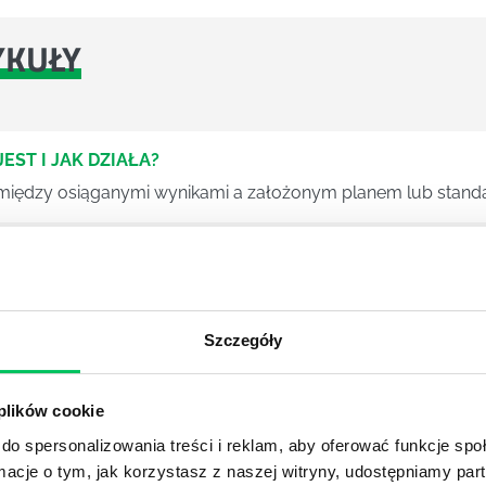
YKUŁY
EST I JAK DZIAŁA?
ce między osiąganymi wynikami a założonym planem lub stan
DZEŃ: CO SPRAWDZIĆ, ABY UNIKNĄĆ NAJDROŻSZYCH 
do skutecznego wdrożenia Dyrektywy niezbędny okazać może s
Szczegóły
WYRÓŻNIAJĄ NAJSKUTECZNIEJSZYCH MENEDŻERÓW
ę przekładał się na zachowania i wyniki, a nie kończył się n
 plików cookie
do spersonalizowania treści i reklam, aby oferować funkcje sp
Ć CZAS DLA LUDZI
ormacje o tym, jak korzystasz z naszej witryny, udostępniamy p