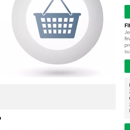
F
Je
fi
pr
su
?