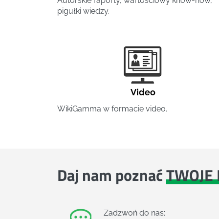
Autorskie raporty, wartościowy know-how,
pigułki wiedzy.
Video
WikiGamma w formacie video.
Daj nam poznać
TWOJE 
Zadzwoń do nas: