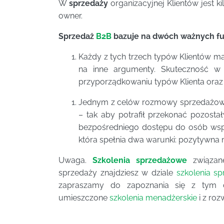
W
sprzedaży
organizacyjnej Klientów jest ki
owner.
Sprzedaż
B2B
bazuje na dwóch ważnych f
Każdy z tych trzech typów Klientów ma 
na inne argumenty. Skuteczność w
przyporządkowaniu typów Klienta oraz
Jednym z celów rozmowy sprzedażowej
– tak aby potrafił przekonać pozost
bezpośredniego dostępu do osób wspó
która spełnia dwa warunki: pozytywna 
Uwaga.
Szkolenia sprzedażowe
związan
sprzedaży znajdziesz w dziale
szkolenia s
zapraszamy do zapoznania się z tym 
umieszczone
szkolenia menadżerskie
i z roz