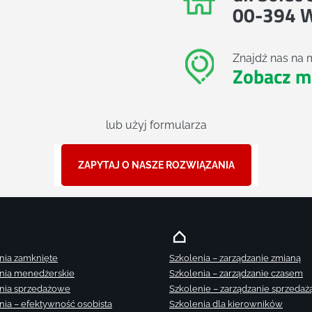
00-394 
Znajdź nas na 
Zobacz m
lub użyj formularza
ZAPYTAJ O NASZE ROZWIĄZANIA
nia zamknięte
Szkolenia – zarządzanie zmianą
nia menedżerskie
Szkolenia – zarządzanie czasem
nia sprzedażowe
Szkolenie – zarządzanie sprzedaż
nia – efektywność osobista
Szkolenia dla kierowników