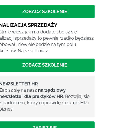
ZOBACZ SZKOLENIE
INALIZACJA SPRZEDAŻY
śli nie wiesz jak i na dodatek boisz się
nalizacji sprzedaży to pewnie rzadko będziesz
óbował, niewiele będzie na tym polu
kcesów. Na szkoleniu z…
ZOBACZ SZKOLENIE
NEWSLETTER HR
Zapisz się na nasz
narzędziowy
newsletter dla praktyków HR
. Rozwijaj się
z partnerem, który naprawdę rozumie HR i
biznes
ZAPISZ SIĘ