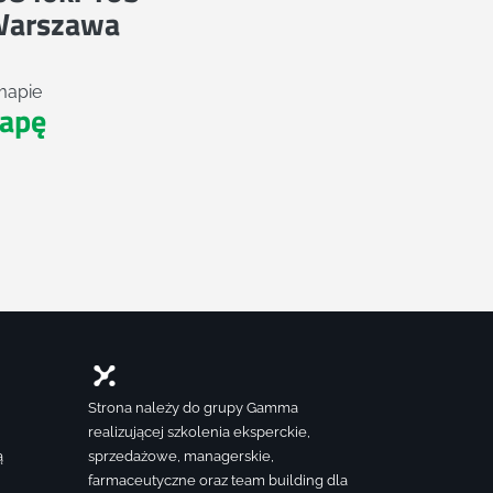
Warszawa
mapie
apę
Strona należy do grupy Gamma
realizującej szkolenia eksperckie,
ą
sprzedażowe, managerskie,
farmaceutyczne oraz team building dla