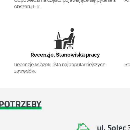
Odpowiedzi na często pojawiające się pytania z
Ar
obszaru HR.
Recenzje
,
Stanowiska pracy
Recenzje książek, lista najpopularniejszych
St
zawodów.
POTRZEBY
ul. Solec