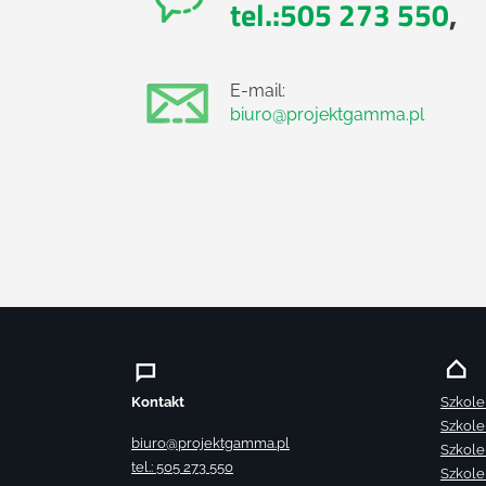
tel.:505 273 550
,
E-mail:
biuro@projektgamma.pl
Kontakt
Szkole
Szkole
biuro@projektgamma.pl
Szkole
tel.: 505 273 550
Szkole