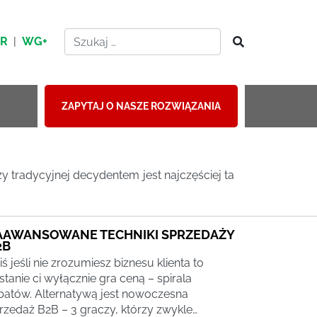
HR
|
WG+
ZAPYTAJ O NASZE ROZWIĄZANIA
 tradycyjnej decydentem jest najczęściej ta
AAWANSOWANE TECHNIKI SPRZEDAŻY
2B
iś jeśli nie zrozumiesz biznesu klienta to
stanie ci wyłącznie gra ceną – spirala
batów. Alternatywą jest nowoczesna
rzedaż B2B – 3 graczy, którzy zwykle…