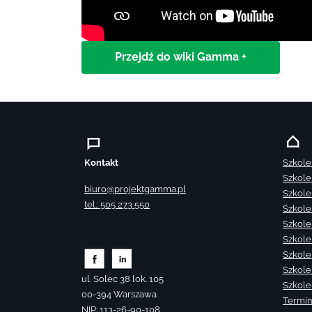
Przejdź do wiki Gamma +
Kontakt
Szkole
Szkole
biuro@projektgamma.pl
Szkole
tel.: 505 273 550
Szkole
Szkole
Szkole
Szkole
Szkole
ul. Solec 38 lok. 105
Szkole
00-394 Warszawa
Termin
NIP: 113-26-90-108