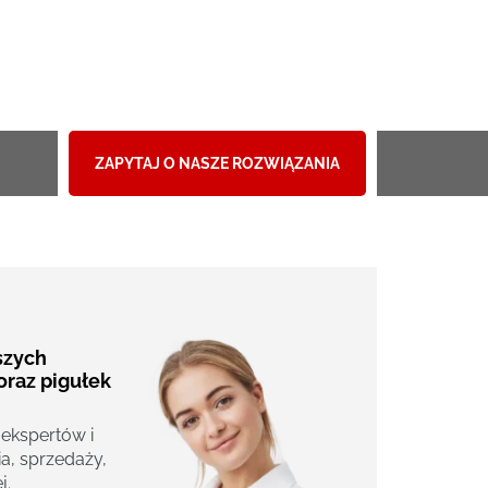
ZAPYTAJ O NASZE ROZWIĄZANIA
aszych
oraz pigułek
 ekspertów i
a, sprzedaży,
j.