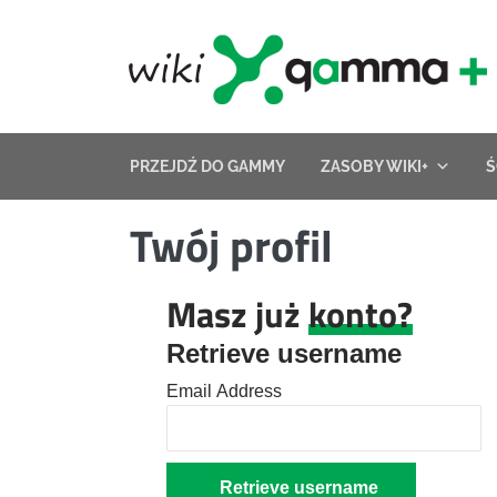
Skip
to
content
PRZEJDŹ DO GAMMY
ZASOBY WIKI+
Ś
Twój profil
Masz już
konto?
Retrieve username
Email Address