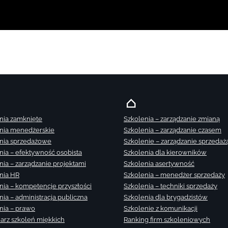
nia zamknięte
Szkolenia – zarządzanie zmianą
nia menedżerskie
Szkolenia – zarządzanie czasem
nia sprzedażowe
Szkolenie – zarządzanie sprzedaż
nia – efektywność osobista
Szkolenia dla kierowników
nia – zarządzanie projektami
Szkolenia asertywność
nia HR
Szkolenia – menedżer sprzedaży
nia – kompetencje przyszłości
Szkolenia – techniki sprzedaży
nia – administracja publiczna
Szkolenia dla brygadzistów
nia – prawo
Szkolenie z komunikacji
arz szkoleń miękkich
Ranking firm szkoleniowych