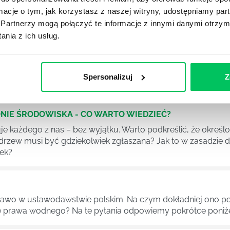
YKUŁY
ormacje o tym, jak korzystasz z naszej witryny, udostępniamy p
Partnerzy mogą połączyć te informacje z innymi danymi otrzym
nia z ich usług.
DPADACH?
awą dla każdej firmy. Kiedy dokładnie nowe przepisy wejdą w
Spersonalizuj
Z
ekwowane? Z czym trzeba się tutaj na pewno liczyć?
NIE ŚRODOWISKA - CO WARTO WIEDZIEĆ?
 każdego z nas – bez wyjątku. Warto podkreślić, że określon
 drzew musi być gdziekolwiek zgłaszana? Jak to w zasadzie 
iek?
awo w ustawodawstwie polskim. Na czym dokładniej ono po
 prawa wodnego? Na te pytania odpowiemy pokrótce poniże