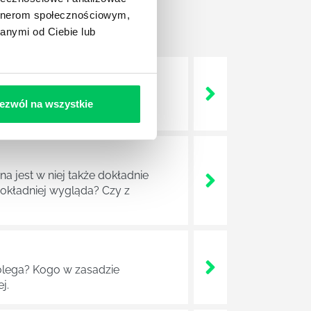
artnerom społecznościowym,
anymi od Ciebie lub
 życie? Od kiedy ich
ezwól na wszystkie
a jest w niej także dokładnie
dokładniej wygląda? Czy z
lega? Kogo w zasadzie
j.