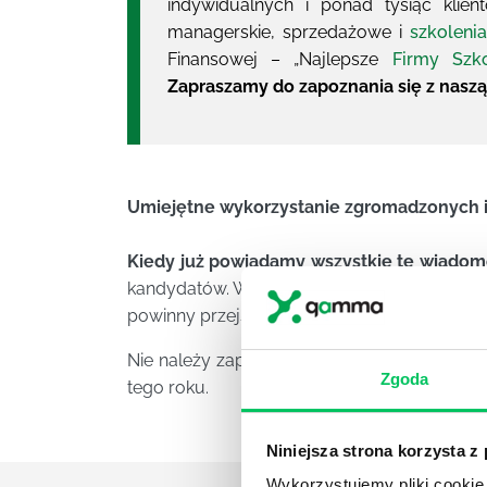
indywidualnych i ponad tysiąc klien
managerskie, sprzedażowe i
szkolenia
Finansowej – „Najlepsze
Firmy Szk
Zapraszamy do zapoznania się z naszą
Umiejętne wykorzystanie zgromadzonych i
Kiedy już powiadamy wszystkie te wiadom
kandydatów. Właśnie w taki sposób firmy po
powinny przejść odpowiednie szkolenie – żeb
Nie należy zapominać o ochronie danych o
Zgoda
tego roku.
Niniejsza strona korzysta z
Wykorzystujemy pliki cookie 