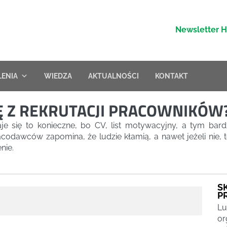
Newsletter 
LENIA
WIEDZA
AKTUALNOŚCI
KONTAKT
IĘ Z REKRUTACJI PRACOWNIKÓW
je się to konieczne, bo CV, list motywacyjny, a tym bard
racodawców zapomina, że ludzie kłamią, a nawet jeżeli nie
nie.
S
P
Lu
or