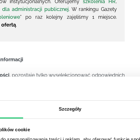
tów instytucjonalnych. Oferujemy
szkolenia HR
,
 dla administracji publicznej
. W rankingu Gazety
oleniowe
” po raz kolejny zajęliśmy 1 miejsce.
 ofertą
.
nformacji
ości
, pozostaje tylko wyselekcjonować odpowiednich
zyskują pracowników, a osoby, które się tym zajmują,
y wiedzieć jak i przede wszystkim dlaczego.
sobowych, która weszła w życie wraz z końcem maja
Szczegóły
 plików cookie
do spersonalizowania treści i reklam, aby oferować funkcje sp