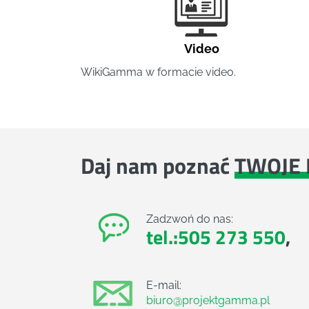
Video
WikiGamma w formacie video.
Daj nam poznać
TWOJE 
Zadzwoń do nas:
tel.:505 273 550
,
E-mail:
biuro@projektgamma.pl