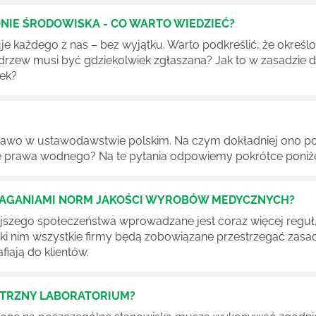
NIE ŚRODOWISKA - CO WARTO WIEDZIEĆ?
 każdego z nas – bez wyjątku. Warto podkreślić, że określon
 drzew musi być gdziekolwiek zgłaszana? Jak to w zasadzie 
iek?
awo w ustawodawstwie polskim. Na czym dokładniej ono po
 prawa wodnego? Na te pytania odpowiemy pokrótce poniże
MAGANIAMI NORM JAKOŚCI WYROBÓW MEDYCZNYCH?
szego społeczeństwa wprowadzane jest coraz więcej reguł,
ęki nim wszystkie firmy będą zobowiązane przestrzegać zas
fiają do klientów.
ĘTRZNY LABORATORIUM?