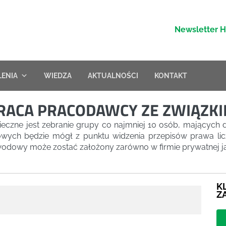
Newsletter 
LENIA
WIEDZA
AKTUALNOŚCI
KONTAKT
RACA PRACODAWCY ZE ZWIĄZ
zne jest zebranie grupy co najmniej 10 osób, mających d
wych będzie mógł z punktu widzenia przepisów prawa l
dowy może zostać założony zarówno w firmie prywatnej jak i
K
Z