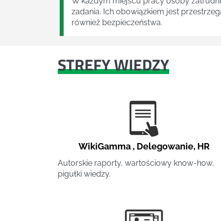
W każdym miejscu pracy osoby zatrudni
zadania. Ich obowiązkiem jest przestrze
również bezpieczeństwa.
STREFY WIEDZY
WikiGamma
,
Delegowanie
,
HR
Autorskie raporty, wartościowy know-how,
pigułki wiedzy.