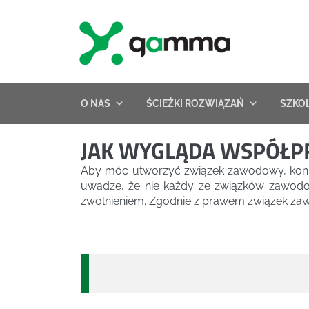
Skip
to
content
O NAS
ŚCIEŻKI ROZWIĄZAŃ
SZKO
JAK WYGLĄDA WSPÓŁP
Aby móc utworzyć związek zawodowy, koniec
uwadze, że nie każdy ze związków zawodo
zwolnieniem. Zgodnie z prawem związek zawo