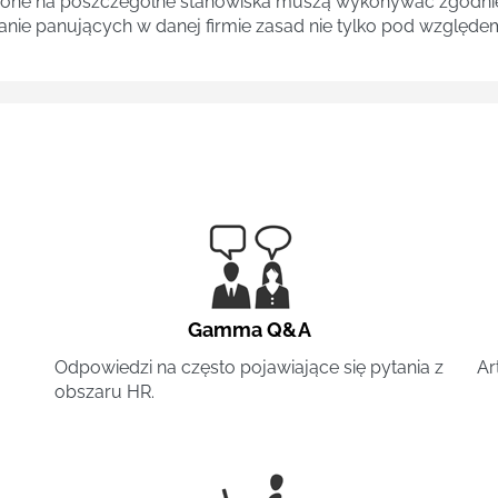
one na poszczególne stanowiska muszą wykonywać zgodnie 
ganie panujących w danej firmie zasad nie tylko pod względe
Gamma Q&A
Odpowiedzi na często pojawiające się pytania z
Ar
obszaru HR.