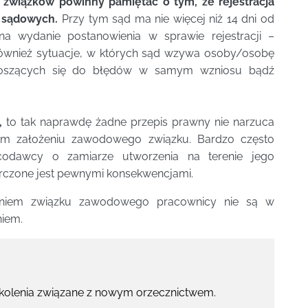
związków powinny pamiętać o tym, że rejestracja
 sądowych.
Przy tym sąd ma nie więcej niż 14 dni od
 wydanie postanowienia w sprawie rejestracji –
również sytuacje, w których sąd wzywa osoby/osobę
dnoszących się do błędów w samym wzniosu bądź
,
to tak naprawdę żadne przepis prawny nie narzuca
m założeniu zawodowego związku. Bardzo często
codawcy o zamiarze utworzenia na terenie jego
czone jest pewnymi konsekwencjami.
żeniem związku zawodowego pracownicy nie są w
niem.
zkolenia związane z nowym orzecznictwem.