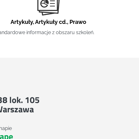
Artykuły
,
Artykuły cd.
,
Prawo
andardowe informacje z obszaru szkoleń.
 38 lok. 105
Warszawa
mapie
apę