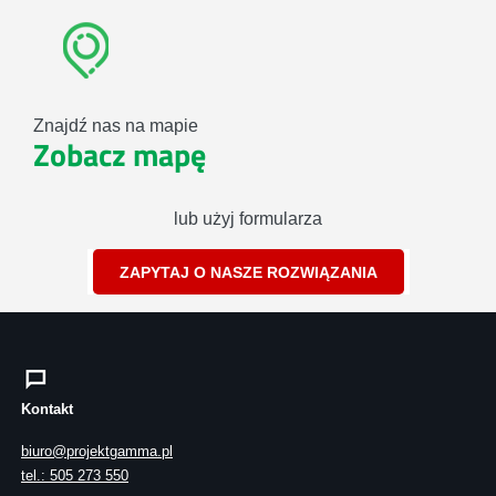
Znajdź nas na mapie
Zobacz mapę
lub użyj formularza
ZAPYTAJ O NASZE ROZWIĄZANIA
Kontakt
biuro@projektgamma.pl
tel.: 505 273 550