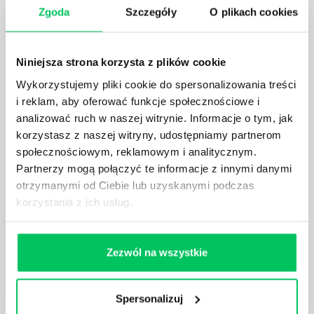
Zgoda
Szczegóły
O plikach cookies
Prawo wodne to dość skomplikowane prawo w
ustawodawstwie polskim. Na czym dokładniej ono
polega? Kogo w zasadzie obowiązuje? Jak wygląda
Niniejsza strona korzysta z plików cookie
egzekwowanie prawa wodnego? Na te pytania
odpowiemy pokrótce poniżej.
Wykorzystujemy pliki cookie do spersonalizowania treści
i reklam, aby oferować funkcje społecznościowe i
analizować ruch w naszej witrynie. Informacje o tym, jak
korzystasz z naszej witryny, udostępniamy partnerom
społecznościowym, reklamowym i analitycznym.
Partnerzy mogą połączyć te informacje z innymi danymi
GDZIE MOŻEMY ZAPOZNAĆ SIĘ Z
otrzymanymi od Ciebie lub uzyskanymi podczas
WYMAGANIAMI NORM JAKOŚCI WYROBÓW
korzystania z ich usług.
MEDYCZNYCH?
W związku z ogromnym rozwojem dzisiejszego
społeczeństwa wprowadzane jest coraz więcej reguł,
Zezwól na wszystkie
które mają za zadanie poprawić poszczególne
dziedziny gospodarki. Dzięki nim wszystkie firmy
będą zobowiązane przestrzegać zasad, których
Spersonalizuj
wprowadzenie dąży do ujednolicenia jakości