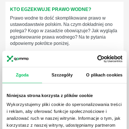
KTO EGZEKWUJE PRAWO WODNE?
Prawo wodne to dość skomplikowane prawo w
ustawodawstwie polskim. Na czym dokładniej ono
polega? Kogo w zasadzie obowiązuje? Jak wygląda
egzekwowanie prawa wodnego? Na te pytania
odpowiemy pokrótce poniżej.
Zgoda
Szczegóły
O plikach cookies
GDZIE MOŻEMY ZAPOZNAĆ SIĘ Z
WYMAGANIAMI NORM JAKOŚCI WYROBÓW
MEDYCZNYCH?
Niniejsza strona korzysta z plików cookie
W związku z ogromnym rozwojem dzisiejszego
Wykorzystujemy pliki cookie do spersonalizowania treści
społeczeństwa wprowadzane jest coraz więcej reguł,
i reklam, aby oferować funkcje społecznościowe i
które mają za zadanie poprawić poszczególne
analizować ruch w naszej witrynie. Informacje o tym, jak
dziedziny gospodarki. Dzięki nim wszystkie firmy
korzystasz z naszej witryny, udostępniamy partnerom
będą zobowiązane przestrzegać zasad, których