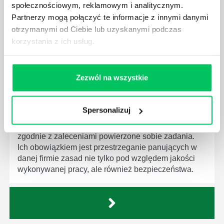
społecznościowym, reklamowym i analitycznym.
wprowadzenie dąży do ujednolicenia jakości
Partnerzy mogą połączyć te informacje z innymi danymi
produktów, które trafiają do klientów.
otrzymanymi od Ciebie lub uzyskanymi podczas
korzystania z ich usług.
Zezwól na wszystkie
CZYM ZAJMUJE SIĘ AUDYTOR WEWNĘTRZNY
LABORATORIUM?
Spersonalizuj
W każdym miejscu pracy osoby zatrudnione na
poszczególne stanowiska muszą wykonywać
zgodnie z zaleceniami powierzone sobie zadania.
Ich obowiązkiem jest przestrzeganie panujących w
danej firmie zasad nie tylko pod względem jakości
wykonywanej pracy, ale również bezpieczeństwa.