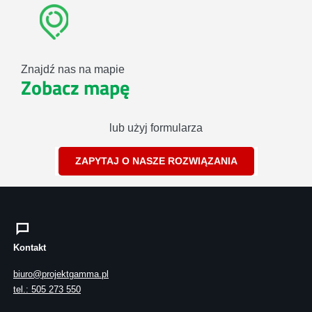
Znajdź nas na mapie
Zobacz mapę
lub użyj formularza
ZAPYTAJ O NASZE ROZWIĄZANIA
Kontakt
biuro@projektgamma.pl
tel.: 505 273 550