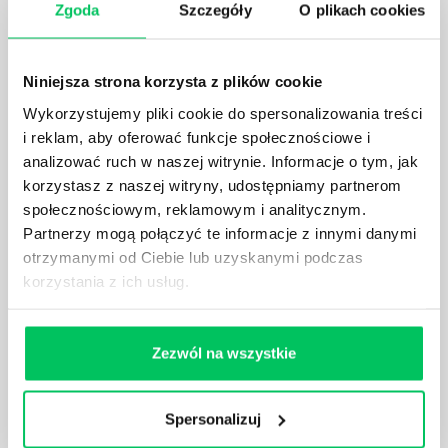
Zgoda
Szczegóły
O plikach cookies
Prawo wodne to dość skomplikowane prawo w
ustawodawstwie polskim. Na czym dokładniej ono
polega? Kogo w zasadzie obowiązuje? Jak wygląda
egzekwowanie prawa wodnego? Na te pytania
Niniejsza strona korzysta z plików cookie
odpowiemy pokrótce poniżej.
Wykorzystujemy pliki cookie do spersonalizowania treści
i reklam, aby oferować funkcje społecznościowe i
analizować ruch w naszej witrynie. Informacje o tym, jak
korzystasz z naszej witryny, udostępniamy partnerom
społecznościowym, reklamowym i analitycznym.
Partnerzy mogą połączyć te informacje z innymi danymi
GDZIE MOŻEMY ZAPOZNAĆ SIĘ Z
WYMAGANIAMI NORM JAKOŚCI WYROBÓW
otrzymanymi od Ciebie lub uzyskanymi podczas
MEDYCZNYCH?
korzystania z ich usług.
W związku z ogromnym rozwojem dzisiejszego
społeczeństwa wprowadzane jest coraz więcej reguł,
które mają za zadanie poprawić poszczególne
Zezwól na wszystkie
dziedziny gospodarki. Dzięki nim wszystkie firmy
będą zobowiązane przestrzegać zasad, których
wprowadzenie dąży do ujednolicenia jakości
Spersonalizuj
produktów, które trafiają do klientów.