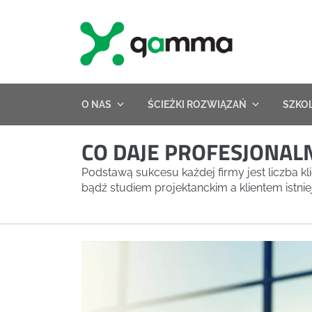
Skip
to
content
O NAS
ŚCIEŻKI ROZWIĄZAŃ
SZKO
CO DAJE PROFESJONAL
Podstawą sukcesu każdej firmy jest liczba 
bądź studiem projektanckim a klientem istn