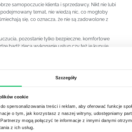
obrze samopoczucie klienta i sprzedawcy. Nikt nie lubi
e podejmowany temat, nie wiedzą nic, co mogłoby
śmiechają się, co oznacza, że nie są zadowolone z
 uczucia, pozostanie tylko bezpieczne, komfortowe
dze bądź zleca wykonanie usług czy też je kupuje.
tąd często wysyłają swoich przedstawicieli na
cje i polepszające wizerunek firmy.
Szczegóły
YKUŁY
 plików cookie
do spersonalizowania treści i reklam, aby oferować funkcje sp
ormacje o tym, jak korzystasz z naszej witryny, udostępniamy p
OJEKTOWYCH W ZWINNEJ METODYCE?
Partnerzy mogą połączyć te informacje z innymi danymi otrzym
nia z ich usług.
rojektami) to szereg czynności mających na celu zrealizowa