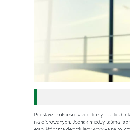
Podstawą sukcesu każdej firmy jest liczba 
nią oferowanych. Jednak między taśmą fabry
etap, który ma decydujący wpływa na to, c