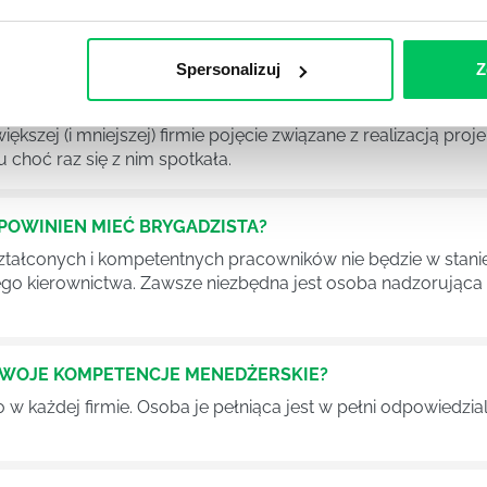
im osoby wchodzące w skład specjalnych zespołów projekto
stw.
Spersonalizuj
Z
Ć PRACOWNICY ZESPOŁU PROJEKTOWEGO?
iększej (i mniejszej) firmie pojęcie związane z realizacją pr
 choć raz się z nim spotkała.
POWINIEN MIEĆ BRYGADZISTA?
tałconych i kompetentnych pracowników nie będzie w stani
iego kierownictwa. Zawsze niezbędna jest osoba nadzorując
SWOJE KOMPETENCJE MENEDŻERSKIE?
 każdej firmie. Osoba je pełniąca jest w pełni odpowiedzialn