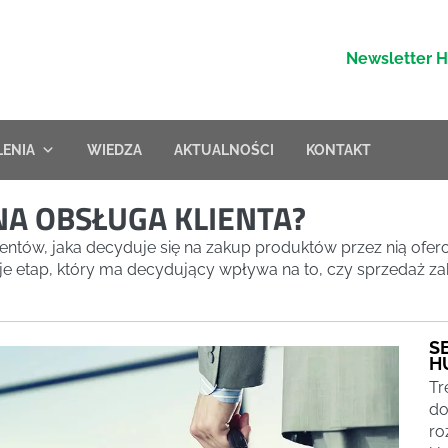
Newsletter 
LENIA
WIEDZA
AKTUALNOŚCI
KONTAKT
NA OBSŁUGA KLIENTA?
klientów, jaka decyduje się na zakup produktów przez nią of
ieje etap, który ma decydujący wpływa na to, czy sprzedaż 
S
H
Tr
do
ro