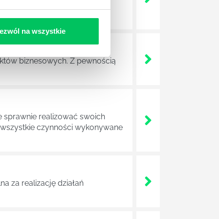
wych, a ich praca stanowi
ezwól na wszystkie
ojektów biznesowych. Z pewnością
e sprawnie realizować swoich
a wszystkie czynności wykonywane
a za realizację działań