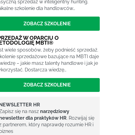
asyczną sprzedaż w inteligentny hunting.
ikalne szkolenie dla handlowców…
ZOBACZ SZKOLENIE
PRZEDAŻ W OPARCIU O
ETODOLOGIĘ MBTI®
st wiele sposobów, żeby podnieść sprzedaż.
kolenie sprzedażowe bazujące na MBTI daje
 wiedzę – jakie masz talenty handlowe i jak je
korzystać. Dostarcza wiedzę…
ZOBACZ SZKOLENIE
NEWSLETTER HR
Zapisz się na nasz
narzędziowy
newsletter dla praktyków HR
. Rozwijaj się
z partnerem, który naprawdę rozumie HR i
biznes