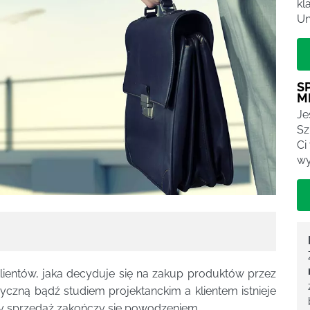
kl
Un
S
M
Je
Sz
Ci
wy
klientów, jaka decyduje się na zakup produktów przez
czną bądź studiem projektanckim a klientem istnieje
zy sprzedaż zakończy się powodzeniem.