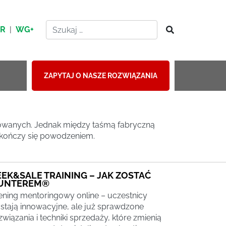
HR
|
WG+
ZAPYTAJ O NASZE ROZWIĄZANIA
erowanych. Jednak między taśmą fabryczną
zakończy się powodzeniem.
EEK&SALE TRAINING – JAK ZOSTAĆ
UNTEREM®
ening mentoringowy online – uczestnicy
stają innowacyjne, ale już sprawdzone
związania i techniki sprzedaży, które zmienią