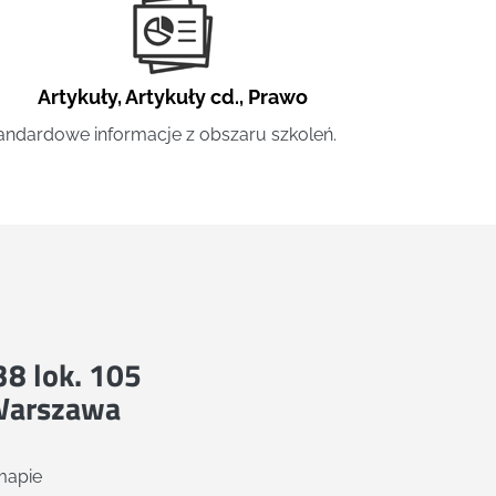
Artykuły
,
Artykuły cd.
,
Prawo
andardowe informacje z obszaru szkoleń.
 38 lok. 105
Warszawa
mapie