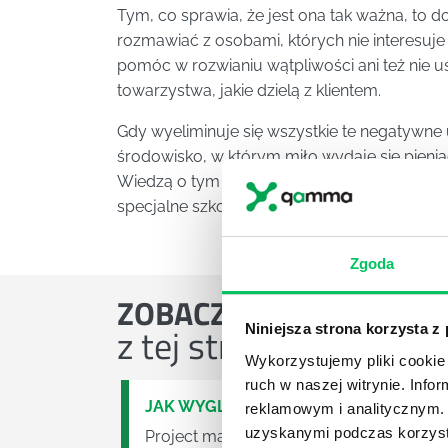
Tym, co sprawia, że jest ona tak ważna, to d
rozmawiać z osobami, których nie interesuj
pomóc w rozwianiu wątpliwości ani też nie u
towarzystwa, jakie dzielą z klientem.
Gdy wyeliminuje się wszystkie te negatywne
środowisko, w którym miło wydaje się pienią
Wiedzą o tym największe przedsiębiorstwa, s
specjalne szkolenia podnoszące ich kwalifika
Zgoda
ZOBACZ
OSTATNIE ART
z tej strefy wiedzy
Niniejsza strona korzysta z
Wykorzystujemy pliki cookie 
ruch w naszej witrynie. Inf
JAK WYGLĄDA PRACA ZESPOŁÓW PR
reklamowym i analitycznym. 
uzyskanymi podczas korzysta
Project management (czyli zarządzanie p