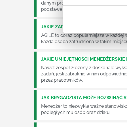
danym projektem założeń. Zajmują się n
podstawę działalności wielu przedsiębior
JAKIE ZADANIA MUSZĄ ZREALIZOWA
AGILE to coraz popularniejsze w każdej w
każda osoba zatrudniona w takim miejscu
JAKIE UMIEJĘTNOŚCI MENEDŻERSKIE 
Nawet zespół złożony z doskonale wyksz
zadań, jeśli zabraknie w nim odpowiedn
przez pracowników.
JAK BRYGADZISTA MOŻE ROZWINĄĆ 
Menedżer to niezwykle ważne stanowisko w
podległych mu osób oraz działu.