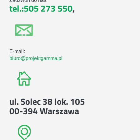
Zadzwoń do nas:
tel.:505 273 550
,
E-mail:
biuro@projektgamma.pl
ul. Solec 38 lok. 105
00-394 Warszawa