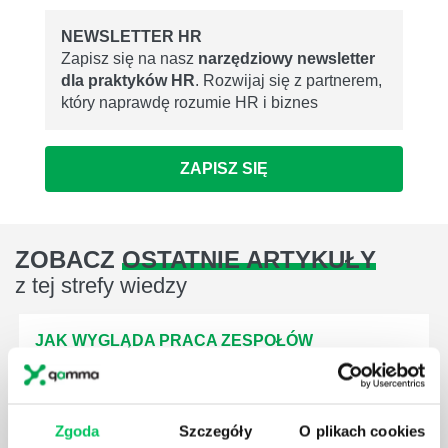
NEWSLETTER HR
Zapisz się na nasz
narzędziowy newsletter
dla praktyków HR
. Rozwijaj się z partnerem,
który naprawdę rozumie HR i biznes
ZAPISZ SIĘ
ZOBACZ
OSTATNIE ARTYKUŁY
z tej strefy wiedzy
JAK WYGLĄDA PRACA ZESPOŁÓW
PROJEKTOWYCH W ZWINNEJ METODYCE?
Project management (czyli zarządzanie projektami)
to szereg czynności mających na celu zrealizowanie
Zgoda
Szczegóły
O plikach cookies
wszystkich związanych z danym projektem założeń.