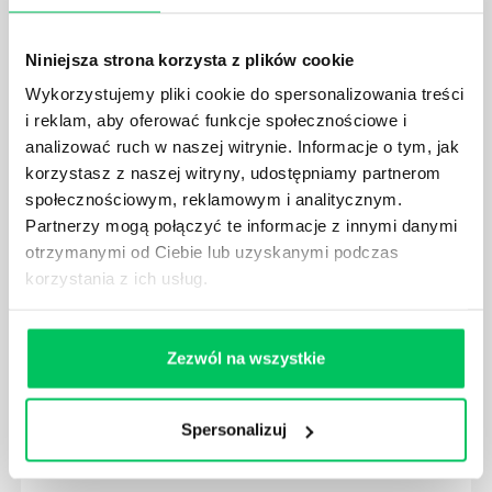
Zajmują się nim osoby wchodzące w skład
specjalnych zespołów projektowych, a ich praca
Niniejsza strona korzysta z plików cookie
stanowi podstawę działalności wielu przedsiębiorstw.
Wykorzystujemy pliki cookie do spersonalizowania treści
i reklam, aby oferować funkcje społecznościowe i
analizować ruch w naszej witrynie. Informacje o tym, jak
korzystasz z naszej witryny, udostępniamy partnerom
społecznościowym, reklamowym i analitycznym.
JAKIE ZADANIA MUSZĄ ZREALIZOWAĆ
Partnerzy mogą połączyć te informacje z innymi danymi
PRACOWNICY ZESPOŁU PROJEKTOWEGO?
otrzymanymi od Ciebie lub uzyskanymi podczas
AGILE to coraz popularniejsze w każdej większej (i
korzystania z ich usług.
mniejszej) firmie pojęcie związane z realizacją
projektów biznesowych. Z pewnością każda osoba
zatrudniona w takim miejscu choć raz się z nim
Zezwól na wszystkie
spotkała.
Spersonalizuj