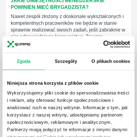
JAKIE UMIEJĘTNOŚCI MENEDŻERSKIE
POWINIEN MIEĆ BRYGADZISTA?
Nawet zespół złożony z doskonale wykształconych i
kompetentnych pracowników nie będzie w stanie
sprawnie realizować swoich zadań, jeśli zabraknie w
nim odpowiedniego kierownictwa. Zawsze
niezbędna jest osoba nadzorująca wszystkie
czynności wykonywane przez pracowników.
Zgoda
Szczegóły
O plikach cookies
Niniejsza strona korzysta z plików cookie
JAK BRYGADZISTA MOŻE ROZWINĄĆ SWOJE
Wykorzystujemy pliki cookie do spersonalizowania treści
KOMPETENCJE MENEDŻERSKIE?
i reklam, aby oferować funkcje społecznościowe i
Menedżer to niezwykle ważne stanowisko w każdej
analizować ruch w naszej witrynie. Informacje o tym, jak
firmie. Osoba je pełniąca jest w pełni odpowiedzialna
korzystasz z naszej witryny, udostępniamy partnerom
za realizację działań podległych mu osób oraz
społecznościowym, reklamowym i analitycznym.
działu.
Partnerzy mogą połączyć te informacje z innymi danymi
otrzymanymi od Ciebie lub uzyskanymi podczas