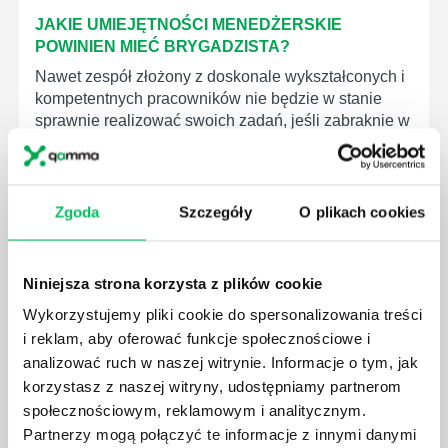
JAKIE UMIEJĘTNOŚCI MENEDŻERSKIE
POWINIEN MIEĆ BRYGADZISTA?
Nawet zespół złożony z doskonale wykształconych i
kompetentnych pracowników nie będzie w stanie
sprawnie realizować swoich zadań, jeśli zabraknie w
nim odpowiedniego kierownictwa. Zawsze
niezbędna jest osoba nadzorująca wszystkie
czynności wykonywane przez pracowników.
Zgoda
Szczegóły
O plikach cookies
Niniejsza strona korzysta z plików cookie
Wykorzystujemy pliki cookie do spersonalizowania treści
JAK BRYGADZISTA MOŻE ROZWINĄĆ SWOJE
i reklam, aby oferować funkcje społecznościowe i
KOMPETENCJE MENEDŻERSKIE?
analizować ruch w naszej witrynie. Informacje o tym, jak
Menedżer to niezwykle ważne stanowisko w każdej
korzystasz z naszej witryny, udostępniamy partnerom
firmie. Osoba je pełniąca jest w pełni odpowiedzialna
społecznościowym, reklamowym i analitycznym.
za realizację działań podległych mu osób oraz
Partnerzy mogą połączyć te informacje z innymi danymi
działu.