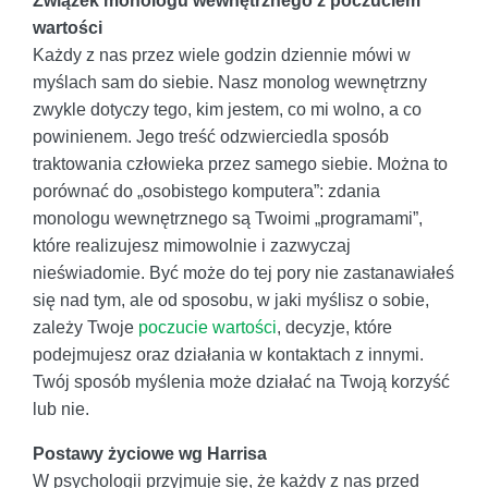
Związek monologu wewnętrznego z poczuciem
wartości
Każdy z nas przez wiele godzin dziennie mówi w
myślach sam do siebie. Nasz monolog wewnętrzny
zwykle dotyczy tego, kim jestem, co mi wolno, a co
powinienem. Jego treść odzwierciedla sposób
traktowania człowieka przez samego siebie. Można to
porównać do „osobistego komputera”: zdania
monologu wewnętrznego są Twoimi „programami”,
które realizujesz mimowolnie i zazwyczaj
nieświadomie. Być może do tej pory nie zastanawiałeś
się nad tym, ale od sposobu, w jaki myślisz o sobie,
zależy Twoje
poczucie wartości
, decyzje, które
podejmujesz oraz działania w kontaktach z innymi.
Twój sposób myślenia może działać na Twoją korzyść
lub nie.
Postawy życiowe wg Harrisa
W psychologii przyjmuje się, że każdy z nas przed