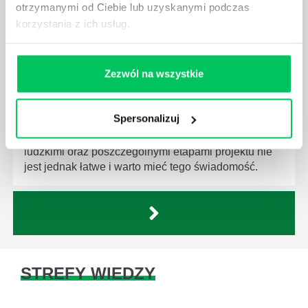
otrzymanymi od Ciebie lub uzyskanymi podczas
korzystania z ich usług.
Zezwól na wszystkie
JAKĄ METODĘ ZARZĄDZANIA POWINIEN ZNAĆ
KAŻDY MENEDŻER?
Spersonalizuj
Istnieje wiele metod zarządzania, które mogą okazać
się niezwykle przydatne. Zarządzanie zasobami
ludzkimi oraz poszczególnymi etapami projektu nie
jest jednak łatwe i warto mieć tego świadomość.
STREFY WIEDZY