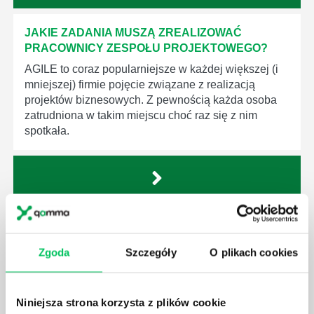
JAKIE ZADANIA MUSZĄ ZREALIZOWAĆ
PRACOWNICY ZESPOŁU PROJEKTOWEGO?
AGILE to coraz popularniejsze w każdej większej (i
mniejszej) firmie pojęcie związane z realizacją
projektów biznesowych. Z pewnością każda osoba
zatrudniona w takim miejscu choć raz się z nim
spotkała.
JAKIE UMIEJĘTNOŚCI MENEDŻERSKIE
POWINIEN MIEĆ BRYGADZISTA?
Zgoda
Szczegóły
O plikach cookies
Nawet zespół złożony z doskonale wykształconych i
kompetentnych pracowników nie będzie w stanie
sprawnie realizować swoich zadań, jeśli zabraknie w
Niniejsza strona korzysta z plików cookie
nim odpowiedniego kierownictwa. Zawsze