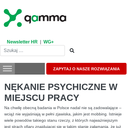
Skip
to
content
Newsletter HR
|
WG+
ZAPYTAJ O NASZE ROZWIĄZANIA
NĘKANIE PSYCHICZNE W
MIEJSCU PRACY
Na chwilę obecną badania w Polsce nadal nie są zadowalające –
wciąż nie wyjaśniają w pełni zjawiska, jakim jest mobbing. Istnieje
wiele powodów takiego stanu rzeczy, z których najważniejszym
jest strach ofiary znajdującej się w takim stanie załamania, że już