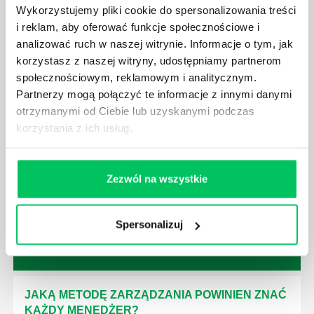
niezbędna jest osoba nadzorująca wszystkie
Wykorzystujemy pliki cookie do spersonalizowania treści
czynności wykonywane przez pracowników.
i reklam, aby oferować funkcje społecznościowe i
analizować ruch w naszej witrynie. Informacje o tym, jak
korzystasz z naszej witryny, udostępniamy partnerom
społecznościowym, reklamowym i analitycznym.
Partnerzy mogą połączyć te informacje z innymi danymi
otrzymanymi od Ciebie lub uzyskanymi podczas
JAK BRYGADZISTA MOŻE ROZWINĄĆ SWOJE
korzystania z ich usług.
KOMPETENCJE MENEDŻERSKIE?
Menedżer to niezwykle ważne stanowisko w każdej
firmie. Osoba je pełniąca jest w pełni odpowiedzialna
Zezwól na wszystkie
za realizację działań podległych mu osób oraz
działu.
Spersonalizuj
JAKĄ METODĘ ZARZĄDZANIA POWINIEN ZNAĆ
KAŻDY MENEDŻER?