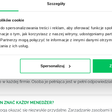
Szczegóły
Ć PRACOWNICY ZESPOŁU PROJEKTOWEGO?
iększej (i mniejszej) firmie pojęcie związane z realizacją pr
 plików cookie
 choć raz się z nim spotkała.
do spersonalizowania treści i reklam, aby oferować funkcje sp
ormacje o tym, jak korzystasz z naszej witryny, udostępniamy p
POWINIEN MIEĆ BRYGADZISTA?
Partnerzy mogą połączyć te informacje z innymi danymi otrzym
nia z ich usług.
tałconych i kompetentnych pracowników nie będzie w stani
iego kierownictwa. Zawsze niezbędna jest osoba nadzorując
Spersonalizuj
Z
SWOJE KOMPETENCJE MENEDŻERSKIE?
 każdej firmie. Osoba je pełniąca jest w pełni odpowiedzialn
EN ZNAĆ KAŻDY MENEDŻER?
 mogą okazać się niezwykle przydatne. Zarządzanie zasobami