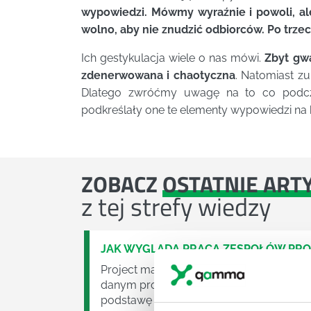
wypowiedzi. Mówmy wyraźnie i powoli, al
wolno, aby nie znudzić odbiorców. Po trz
Ich gestykulacja wiele o nas mówi.
Zbyt gwa
zdenerwowana i chaotyczna
. Natomiast zu
Dlatego zwróćmy uwagę na to co podcza
podkreślały one te elementy wypowiedzi na 
ZOBACZ
OSTATNIE ART
z tej strefy wiedzy
JAK WYGLĄDA PRACA ZESPOŁÓW PR
Project management (czyli zarządzanie p
danym projektem założeń. Zajmują się n
podstawę działalności wielu przedsiębior