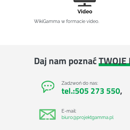
Video
WikiGamma w formacie video.
Daj nam poznać
TWOJE 
Zadzwoń do nas:
tel.:505 273 550
,
E-mail:
biuro@projektgamma.pl