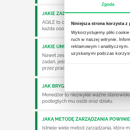
Zgoda
JAKIE ZADANIA MUSZĄ ZREALIZOWA
AGILE to coraz popularniejsze w każdej w
Niniejsza strona korzysta z
każda osoba zatrudniona w takim miejscu
Wykorzystujemy pliki cookie 
ruch w naszej witrynie. Inf
JAKIE UMIEJĘTNOŚCI MENEDŻERSKIE 
reklamowym i analitycznym. 
uzyskanymi podczas korzysta
Nawet zespół złożony z doskonale wyksz
zadań, jeśli zabraknie w nim odpowiedn
przez pracowników.
JAK BRYGADZISTA MOŻE ROZWINĄĆ 
Menedżer to niezwykle ważne stanowisko w
podległych mu osób oraz działu.
JAKĄ METODĘ ZARZĄDZANIA POWINI
Istnieje wiele metod zarządzania, które