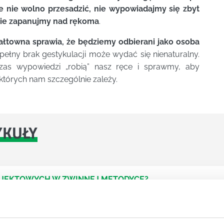
e nie wolno przesadzić, nie wypowiadajmy się zbyt
ecie zapanujmy nad rękoma
.
łtowna sprawia, że będziemy odbierani jako osoba
pełny brak gestykulacji może wydać się nienaturalny.
s wypowiedzi „robią” nasz ręce i sprawmy, aby
których nam szczególnie zależy.
YKUŁY
OJEKTOWYCH W ZWINNEJ METODYCE?
rojektami) to szereg czynności mających na celu zrealizowa
im osoby wchodzące w skład specjalnych zespołów projekto
stw.