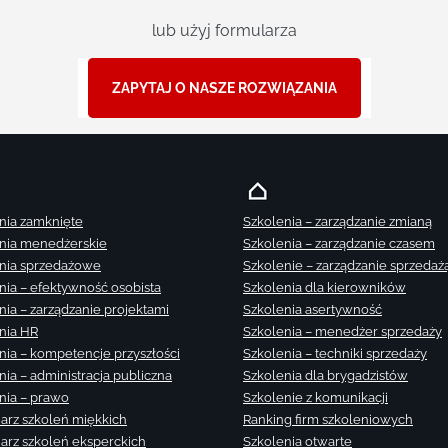
lub użyj formularza
ZAPYTAJ O NASZE ROZWIĄZANIA
nia zamknięte
Szkolenia – zarządzanie zmianą
nia menedżerskie
Szkolenia – zarządzanie czasem
nia sprzedażowe
Szkolenie – zarządzanie sprzedaż
nia – efektywność osobista
Szkolenia dla kierowników
nia – zarządzanie projektami
Szkolenia asertywność
nia HR
Szkolenia – menedżer sprzedaży
nia – kompetencje przyszłości
Szkolenia – techniki sprzedaży
nia – administracja publiczna
Szkolenia dla brygadzistów
nia – prawo
Szkolenie z komunikacji
arz szkoleń miękkich
Ranking firm szkoleniowych
arz szkoleń eksperckich
Szkolenia otwarte