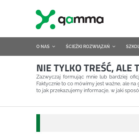
Skip
to
content
O NAS
ŚCIEŻKI ROZWIĄZAŃ
SZKO
NIE TYLKO TREŚĆ, AL
Zazwyczaj formując mnie lub bardziej ofi
Faktycznie to co mówimy jest ważne, ale n
to jak przekazujemy informacje, w jaki spo