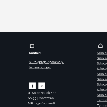
Kontakt
Szkole
Szkole
biuro@projektgamma.pl
Szkole
tel.: 505 273 550
Szkole
Szkole
Szkole
Szkole
Szkole
ul. Solec 38 lok. 105
Szkole
00-394 Warszawa
Termin
NIP: 113-26-90-108
Termin