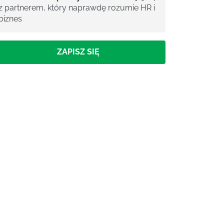
z partnerem, który naprawdę rozumie HR i
biznes
ZAPISZ SIĘ