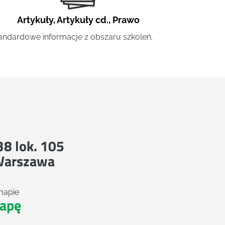
Artykuły
,
Artykuły cd.
,
Prawo
andardowe informacje z obszaru szkoleń.
 38 lok. 105
Warszawa
mapie
apę