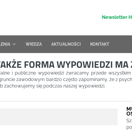
Newsletter 
LENIA
WIEDZA
AKTUALNOŚCI
KONTAKT
E TAKŻE FORMA WYPOWIEDZI MA
cjalne i publiczne wypowiedzi zwracamy przede wszystkim 
a gruncie zawodowym bardzo często zapominamy, że z psycho
sób zachowujemy się podczas naszej wypowiedzi.
M
O
Sz
po