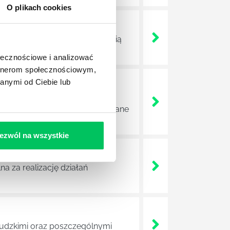
O plikach cookies
ojektów biznesowych. Z pewnością
ołecznościowe i analizować
artnerom społecznościowym,
anymi od Ciebie lub
e sprawnie realizować swoich
a wszystkie czynności wykonywane
ezwól na wszystkie
a za realizację działań
 ludzkimi oraz poszczególnymi