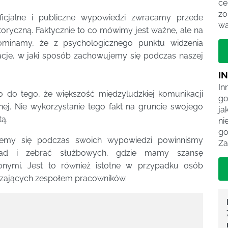
ce
zo
ficjalne i publiczne wypowiedzi zwracamy przede
wa
toryczną. Faktycznie to co mówimy jest ważne, ale na
minamy, że z psychologicznego punktu widzenia
macje, w jaki sposób zachowujemy się podczas naszej
I
In
 do tego, że większość międzyludzkiej komunikacji
go
nej. Nie wykorzystanie tego fakt na gruncie swojego
ja
ą.
ni
go
emy się podczas swoich wypowiedzi powinniśmy
Za
arad i zebrać służbowych, gdzie mamy szansę
onymi. Jest to również istotne w przypadku osób
dzających zespołem pracowników.