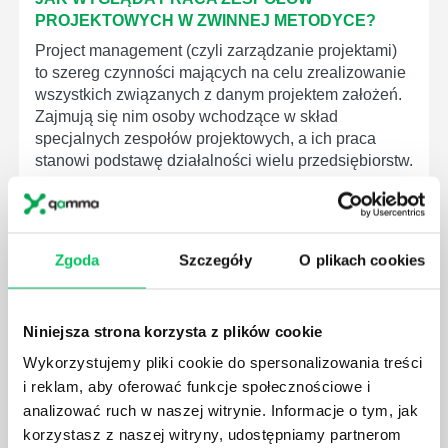
PROJEKTOWYCH W ZWINNEJ METODYCE?
Project management (czyli zarządzanie projektami)
to szereg czynności mających na celu zrealizowanie
wszystkich związanych z danym projektem założeń.
Zajmują się nim osoby wchodzące w skład
specjalnych zespołów projektowych, a ich praca
stanowi podstawę działalności wielu przedsiębiorstw.
Zgoda
Szczegóły
O plikach cookies
JAKIE ZADANIA MUSZĄ ZREALIZOWAĆ
PRACOWNICY ZESPOŁU PROJEKTOWEGO?
Niniejsza strona korzysta z plików cookie
AGILE to coraz popularniejsze w każdej większej (i
Wykorzystujemy pliki cookie do spersonalizowania treści
mniejszej) firmie pojęcie związane z realizacją
i reklam, aby oferować funkcje społecznościowe i
projektów biznesowych. Z pewnością każda osoba
analizować ruch w naszej witrynie. Informacje o tym, jak
zatrudniona w takim miejscu choć raz się z nim
korzystasz z naszej witryny, udostępniamy partnerom
spotkała.