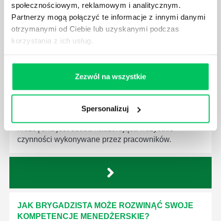
społecznościowym, reklamowym i analitycznym.
Partnerzy mogą połączyć te informacje z innymi danymi
otrzymanymi od Ciebie lub uzyskanymi podczas
korzystania z ich usług.
JAKIE UMIEJĘTNOŚCI MENEDŻERSKIE
POWINIEN MIEĆ BRYGADZISTA?
Zezwól na wszystkie
Nawet zespół złożony z doskonale wykształconych i
kompetentnych pracowników nie będzie w stanie
sprawnie realizować swoich zadań, jeśli zabraknie w
Spersonalizuj
nim odpowiedniego kierownictwa. Zawsze
niezbędna jest osoba nadzorująca wszystkie
czynności wykonywane przez pracowników.
JAK BRYGADZISTA MOŻE ROZWINĄĆ SWOJE
KOMPETENCJE MENEDŻERSKIE?