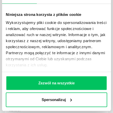
JAKIE UMIEJĘTNOŚCI MENEDŻERSKIE
POWINIEN MIEĆ BRYGADZISTA?
Niniejsza strona korzysta z plików cookie
Nawet zespół złożony z doskonale wykształconych i
Wykorzystujemy pliki cookie do spersonalizowania treści
kompetentnych pracowników nie będzie w stanie
i reklam, aby oferować funkcje społecznościowe i
sprawnie realizować swoich zadań, jeśli zabraknie w
analizować ruch w naszej witrynie. Informacje o tym, jak
nim odpowiedniego kierownictwa. Zawsze
korzystasz z naszej witryny, udostępniamy partnerom
niezbędna jest osoba nadzorująca wszystkie
czynności wykonywane przez pracowników.
społecznościowym, reklamowym i analitycznym.
Partnerzy mogą połączyć te informacje z innymi danymi
otrzymanymi od Ciebie lub uzyskanymi podczas
korzystania z ich usług.
JAK BRYGADZISTA MOŻE ROZWINĄĆ SWOJE
Zezwól na wszystkie
KOMPETENCJE MENEDŻERSKIE?
Menedżer to niezwykle ważne stanowisko w każdej
firmie. Osoba je pełniąca jest w pełni odpowiedzialna
Spersonalizuj
za realizację działań podległych mu osób oraz
działu.