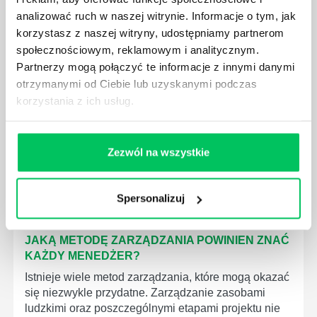
analizować ruch w naszej witrynie. Informacje o tym, jak
korzystasz z naszej witryny, udostępniamy partnerom
społecznościowym, reklamowym i analitycznym.
JAK BRYGADZISTA MOŻE ROZWINĄĆ SWOJE
Partnerzy mogą połączyć te informacje z innymi danymi
KOMPETENCJE MENEDŻERSKIE?
otrzymanymi od Ciebie lub uzyskanymi podczas
Menedżer to niezwykle ważne stanowisko w każdej
korzystania z ich usług.
firmie. Osoba je pełniąca jest w pełni odpowiedzialna
za realizację działań podległych mu osób oraz
działu.
Zezwól na wszystkie
Spersonalizuj
JAKĄ METODĘ ZARZĄDZANIA POWINIEN ZNAĆ
KAŻDY MENEDŻER?
Istnieje wiele metod zarządzania, które mogą okazać
się niezwykle przydatne. Zarządzanie zasobami
ludzkimi oraz poszczególnymi etapami projektu nie