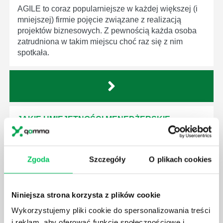
AGILE to coraz popularniejsze w każdej większej (i
mniejszej) firmie pojęcie związane z realizacją
projektów biznesowych. Z pewnością każda osoba
zatrudniona w takim miejscu choć raz się z nim
spotkała.
JAKIE UMIEJĘTNOŚCI MENEDŻERSKIE
POWINIEN MIEĆ BRYGADZISTA?
Nawet zespół złożony z doskonale wykształconych i
kompetentnych pracowników nie będzie w stanie
Zgoda
Szczegóły
O plikach cookies
sprawnie realizować swoich zadań, jeśli zabraknie w
nim odpowiedniego kierownictwa. Zawsze
niezbędna jest osoba nadzorująca wszystkie
Niniejsza strona korzysta z plików cookie
czynności wykonywane przez pracowników.
Wykorzystujemy pliki cookie do spersonalizowania treści
i reklam, aby oferować funkcje społecznościowe i