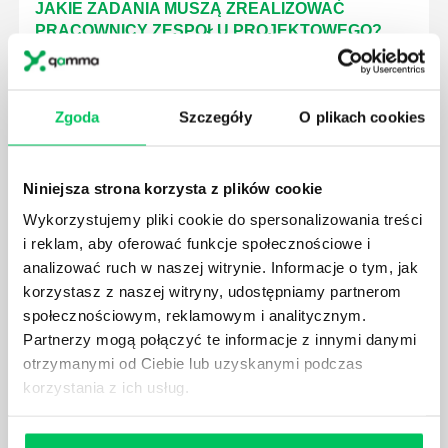
JAKIE ZADANIA MUSZĄ ZREALIZOWAĆ
PRACOWNICY ZESPOŁU PROJEKTOWEGO?
AGILE to coraz popularniejsze w każdej większej (i
mniejszej) firmie pojęcie związane z realizacją
projektów biznesowych. Z pewnością każda osoba
Zgoda
Szczegóły
O plikach cookies
zatrudniona w takim miejscu choć raz się z nim
spotkała.
Niniejsza strona korzysta z plików cookie
Wykorzystujemy pliki cookie do spersonalizowania treści
i reklam, aby oferować funkcje społecznościowe i
analizować ruch w naszej witrynie. Informacje o tym, jak
JAKIE UMIEJĘTNOŚCI MENEDŻERSKIE
korzystasz z naszej witryny, udostępniamy partnerom
POWINIEN MIEĆ BRYGADZISTA?
społecznościowym, reklamowym i analitycznym.
Nawet zespół złożony z doskonale wykształconych i
Partnerzy mogą połączyć te informacje z innymi danymi
kompetentnych pracowników nie będzie w stanie
otrzymanymi od Ciebie lub uzyskanymi podczas
sprawnie realizować swoich zadań, jeśli zabraknie w
korzystania z ich usług.
nim odpowiedniego kierownictwa. Zawsze
niezbędna jest osoba nadzorująca wszystkie
czynności wykonywane przez pracowników.