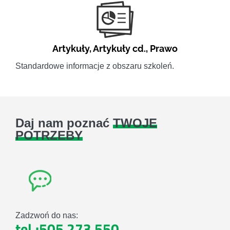
Artykuły
,
Artykuły cd.
,
Prawo
Standardowe informacje z obszaru szkoleń.
Daj nam poznać
TWOJE
POTRZEBY
Zadzwoń do nas:
tel.:505 273 550
,