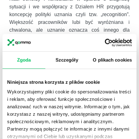
sytuacji i we współpracy z Działem HR przygotują
koncepcję polityki uznania czyli tzw. „recognition”.
Większość pracowników lubi być wyróżniana i
chwalona, ale uznanie oznacza coś innego dla
różnych osób. Niektórzy wolą otrzymać dodatkowe
bonusy finansowe, gdy inni chcą być rozpoznawalni
na poziomie całej organizacji. Wprowadzenie polityki
Zgoda
Szczegóły
O plikach cookies
„recognition” w firmie umożliwia oferowanie
różnorodnych narzędzi okazywania uznania
pracownikom, a przede wszystkim podnosi i utrzymuje
Niniejsza strona korzysta z plików cookie
odpowiedni poziom motywacji.
Wykorzystujemy pliki cookie do spersonalizowania treści
Wywiady „exit interview”
i reklam, aby oferować funkcje społecznościowe i
Konsultanci Gammy w porozumieniu z HR przygotują
analizować ruch w naszej witrynie. Informacje o tym, jak
koncepcję tzw. „exit interview” (wywiad wyjściowy),
korzystasz z naszej witryny, udostępniamy partnerom
które są działaniem profilaktycznym, zapobiegającym
społecznościowym, reklamowym i analitycznym.
ponownym problemom z rotacją. Na podstawie
Partnerzy mogą połączyć te informacje z innymi danymi
wywiadów prowadzonych z odchodzącymi z pracy
otrzymanymi od Ciebie lub uzyskanymi podczas