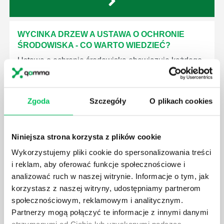
WYCINKA DRZEW A USTAWA O OCHRONIE
ŚRODOWISKA - CO WARTO WIEDZIEĆ?
Ustawa o ochronie środowiska obowiązuje każdego
z nas – bez wyjątku. Warto podkreślić, że określona
jest w niej także dokładnie kwestia wycinki drzew.
Czy taka wycinka drzew musi być gdziekolwiek
Zgoda
Szczegóły
O plikach cookies
zgłaszana? Jak to w zasadzie dokładniej wygląda?
Czy z prywatnej posesji można wyciąć cokolwiek?
Niniejsza strona korzysta z plików cookie
Wykorzystujemy pliki cookie do spersonalizowania treści
i reklam, aby oferować funkcje społecznościowe i
analizować ruch w naszej witrynie. Informacje o tym, jak
KTO EGZEKWUJE PRAWO WODNE?
korzystasz z naszej witryny, udostępniamy partnerom
Prawo wodne to dość skomplikowane prawo w
społecznościowym, reklamowym i analitycznym.
ustawodawstwie polskim. Na czym dokładniej ono
Partnerzy mogą połączyć te informacje z innymi danymi
polega? Kogo w zasadzie obowiązuje? Jak wygląda