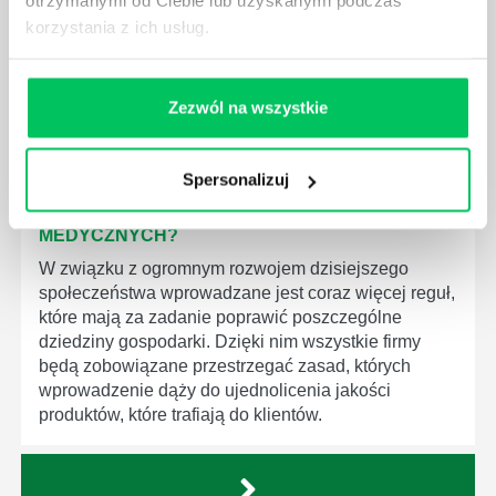
otrzymanymi od Ciebie lub uzyskanymi podczas
egzekwowanie prawa wodnego? Na te pytania
korzystania z ich usług.
odpowiemy pokrótce poniżej.
Zezwól na wszystkie
Spersonalizuj
GDZIE MOŻEMY ZAPOZNAĆ SIĘ Z
WYMAGANIAMI NORM JAKOŚCI WYROBÓW
MEDYCZNYCH?
W związku z ogromnym rozwojem dzisiejszego
społeczeństwa wprowadzane jest coraz więcej reguł,
które mają za zadanie poprawić poszczególne
dziedziny gospodarki. Dzięki nim wszystkie firmy
będą zobowiązane przestrzegać zasad, których
wprowadzenie dąży do ujednolicenia jakości
produktów, które trafiają do klientów.