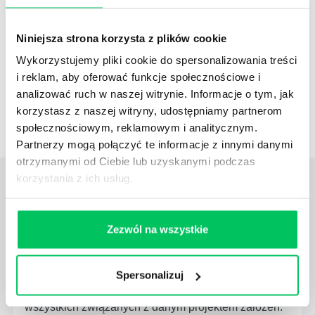
NEWSLETTER HR
Niniejsza strona korzysta z plików cookie
Zapisz się na nasz
narzędziowy newsletter
dla praktyków HR
. Rozwijaj się z partnerem,
Wykorzystujemy pliki cookie do spersonalizowania treści
który naprawdę rozumie HR i biznes
i reklam, aby oferować funkcje społecznościowe i
analizować ruch w naszej witrynie. Informacje o tym, jak
korzystasz z naszej witryny, udostępniamy partnerom
ZAPISZ SIĘ
społecznościowym, reklamowym i analitycznym.
Partnerzy mogą połączyć te informacje z innymi danymi
otrzymanymi od Ciebie lub uzyskanymi podczas
korzystania z ich usług.
ZOBACZ
OSTATNIE ARTYKUŁY
z tej strefy wiedzy
Zezwól na wszystkie
JAK WYGLĄDA PRACA ZESPOŁÓW
PROJEKTOWYCH W ZWINNEJ METODYCE?
Spersonalizuj
Project management (czyli zarządzanie projektami)
to szereg czynności mających na celu zrealizowanie
wszystkich związanych z danym projektem założeń.