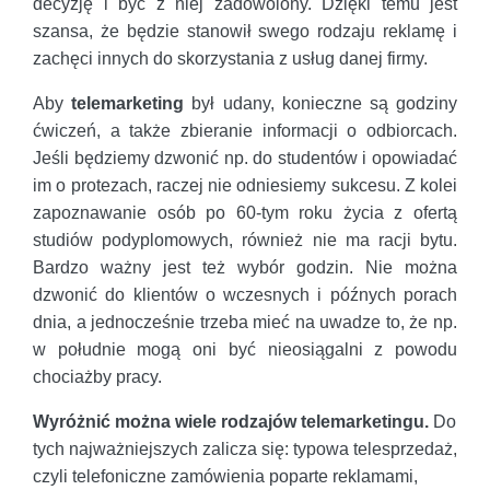
decyzję i być z niej zadowolony. Dzięki temu jest
szansa, że będzie stanowił swego rodzaju reklamę i
zachęci innych do skorzystania z usług danej firmy.
Aby
telemarketing
był udany, konieczne są godziny
ćwiczeń, a także zbieranie informacji o odbiorcach.
Jeśli będziemy dzwonić np. do studentów i opowiadać
im o protezach, raczej nie odniesiemy sukcesu. Z kolei
zapoznawanie osób po 60-tym roku życia z ofertą
studiów podyplomowych, również nie ma racji bytu.
Bardzo ważny jest też wybór godzin. Nie można
dzwonić do klientów o wczesnych i późnych porach
dnia, a jednocześnie trzeba mieć na uwadze to, że np.
w południe mogą oni być nieosiągalni z powodu
chociażby pracy.
Wyróżnić można wiele rodzajów telemarketingu.
Do
tych najważniejszych zalicza się: typowa telesprzedaż,
czyli telefoniczne zamówienia poparte reklamami,