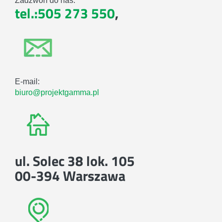
Zadzwoń do nas:
tel.:505 273 550
,
E-mail:
biuro@projektgamma.pl
ul. Solec 38 lok. 105
00-394 Warszawa