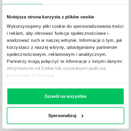
JAKIE UMIEJĘTNOŚCI MENEDŻERSKIE
POWINIEN MIEĆ BRYGADZISTA?
Niniejsza strona korzysta z plików cookie
Nawet zespół złożony z doskonale wykształconych i
Wykorzystujemy pliki cookie do spersonalizowania treści
kompetentnych pracowników nie będzie w stanie
i reklam, aby oferować funkcje społecznościowe i
sprawnie realizować swoich zadań, jeśli zabraknie w
analizować ruch w naszej witrynie. Informacje o tym, jak
nim odpowiedniego kierownictwa. Zawsze
korzystasz z naszej witryny, udostępniamy partnerom
niezbędna jest osoba nadzorująca wszystkie
czynności wykonywane przez pracowników.
społecznościowym, reklamowym i analitycznym.
Partnerzy mogą połączyć te informacje z innymi danymi
otrzymanymi od Ciebie lub uzyskanymi podczas
korzystania z ich usług.
JAK BRYGADZISTA MOŻE ROZWINĄĆ SWOJE
Zezwól na wszystkie
KOMPETENCJE MENEDŻERSKIE?
Menedżer to niezwykle ważne stanowisko w każdej
firmie. Osoba je pełniąca jest w pełni odpowiedzialna
Spersonalizuj
za realizację działań podległych mu osób oraz
działu.