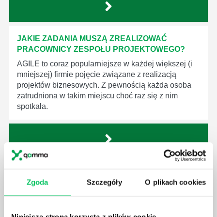
JAKIE ZADANIA MUSZĄ ZREALIZOWAĆ
PRACOWNICY ZESPOŁU PROJEKTOWEGO?
AGILE to coraz popularniejsze w każdej większej (i
mniejszej) firmie pojęcie związane z realizacją
projektów biznesowych. Z pewnością każda osoba
zatrudniona w takim miejscu choć raz się z nim
spotkała.
JAKIE UMIEJĘTNOŚCI MENEDŻERSKIE
POWINIEN MIEĆ BRYGADZISTA?
Zgoda
Szczegóły
O plikach cookies
Nawet zespół złożony z doskonale wykształconych i
kompetentnych pracowników nie będzie w stanie
Niniejsza strona korzysta z plików cookie