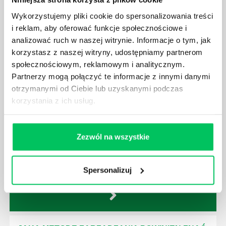
sprawnie realizować swoich zadań, jeśli zabraknie w
nim odpowiedniego kierownictwa. Zawsze
Wykorzystujemy pliki cookie do spersonalizowania treści
niezbędna jest osoba nadzorująca wszystkie
i reklam, aby oferować funkcje społecznościowe i
czynności wykonywane przez pracowników.
analizować ruch w naszej witrynie. Informacje o tym, jak
korzystasz z naszej witryny, udostępniamy partnerom
społecznościowym, reklamowym i analitycznym.
Partnerzy mogą połączyć te informacje z innymi danymi
otrzymanymi od Ciebie lub uzyskanymi podczas
korzystania z ich usług.
JAK BRYGADZISTA MOŻE ROZWINĄĆ SWOJE
KOMPETENCJE MENEDŻERSKIE?
Menedżer to niezwykle ważne stanowisko w każdej
Zezwól na wszystkie
firmie. Osoba je pełniąca jest w pełni odpowiedzialna
za realizację działań podległych mu osób oraz
działu.
Spersonalizuj