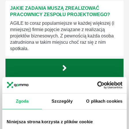
JAKIE ZADANIA MUSZĄ ZREALIZOWAĆ
PRACOWNICY ZESPOŁU PROJEKTOWEGO?
AGILE to coraz popularniejsze w każdej większej (i
mniejszej) firmie pojęcie związane z realizacją
projektów biznesowych. Z pewnością każda osoba
zatrudniona w takim miejscu choć raz się z nim
spotkała.
JAKIE UMIEJĘTNOŚCI MENEDŻERSKIE
POWINIEN MIEĆ BRYGADZISTA?
Zgoda
Szczegóły
O plikach cookies
Nawet zespół złożony z doskonale wykształconych i
kompetentnych pracowników nie będzie w stanie
sprawnie realizować swoich zadań, jeśli zabraknie w
nim odpowiedniego kierownictwa. Zawsze
Niniejsza strona korzysta z plików cookie
niezbędna jest osoba nadzorująca wszystkie