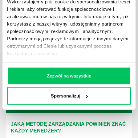
Wykorzystujemy pliki cookie do spersonalizowania treści
czynności wykonywane przez pracowników.
i reklam, aby oferować funkcje społecznościowe i
analizować ruch w naszej witrynie. Informacje o tym, jak
korzystasz z naszej witryny, udostępniamy partnerom
społecznościowym, reklamowym i analitycznym.
Partnerzy mogą połączyć te informacje z innymi danymi
otrzymanymi od Ciebie lub uzyskanymi podczas
JAK BRYGADZISTA MOŻE ROZWINĄĆ SWOJE
KOMPETENCJE MENEDŻERSKIE?
korzystania z ich usług.
Menedżer to niezwykle ważne stanowisko w każdej
firmie. Osoba je pełniąca jest w pełni odpowiedzialna
Zezwól na wszystkie
za realizację działań podległych mu osób oraz
działu.
Spersonalizuj
JAKĄ METODĘ ZARZĄDZANIA POWINIEN ZNAĆ
KAŻDY MENEDŻER?