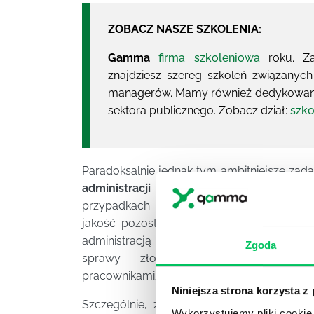
ZOBACZ NASZE SZKOLENIA:
Gamma
firma szkoleniowa
roku. Z
znajdziesz szereg szkoleń związanyc
managerów. Mamy również dedykowany
sektora publicznego. Zobacz dział:
szko
Paradoksalnie jednak tym ambitniejsze zad
administracji publicznej
. Warto zastanowić
przypadkach. Wiadomo powszechnie, że emo
jakość pozostawia nieco do życzenia – m
administracją większość klientów nie moż
Zgoda
sprawy – złość, gniew czy też zwykła fr
pracownikami/instytucją i rozpowszechnian
Niniejsza strona korzysta z
Szczególnie, zwłaszcza w dobie wszechpo
Wykorzystujemy pliki cookie 