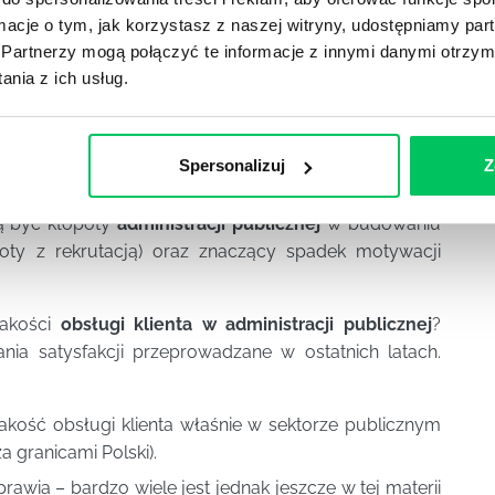
st uwagi ten drugi aspekt. W obliczu błyskawicznego
ormacje o tym, jak korzystasz z naszej witryny, udostępniamy p
kt przekazu zwłaszcza niezadowolonych klientów.
Partnerzy mogą połączyć te informacje z innymi danymi otrzym
ugi podzieli się pozytywną informacją z 3-4 osobami,
nia z ich usług.
iast niezadowolony opowie o tym fakcie 10 osobom, z
iekształconą informację) następnym 3-4, ulega
ymiona – o złej jakości obsługi klienta w dzisiejszych
Spersonalizuj
Z
awet tysięcy osób.
gą być kłopoty
administracji publicznej
w budowaniu
oty z rekrutacją) oraz znaczący spadek motywacji
jakości
obsługi klienta w administracji publicznej
?
nia satysfakcji przeprowadzane w ostatnich latach.
 jakość obsługi klienta właśnie w sektorze publicznym
 granicami Polski).
rawia – bardzo wiele jest jednak jeszcze w tej materii