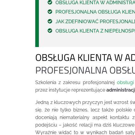
OBSŁUGA KLIENTA W ADMINISTRA
PROFESJONALNA OBSŁUGA KLIE
JAK ZDEFINIOWAĆ PROFESJONAL
OBSŁUGA KLIENTA Z NIEPEŁNOS
OBSŁUGA KLIENTA W AD
PROFESJONALNA OBSŁU
Szkolenia z zakresu profesjonalnej
obsługi 
przez instytucje reprezentujące
administrac
Jedną z kluczowych przyczyn jest wzrost ś
się, że nie tylko biznes, lecz także polski
doceniają niematerialny aspekt kontaktu 
podejściu – jakość relacji ma dziś kluczowe
Wyraźnie widać to w wynikach badań satysf