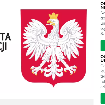
O
N
Sz
do
um
et
Sz
O
U
Oc
RO
te
re
sz