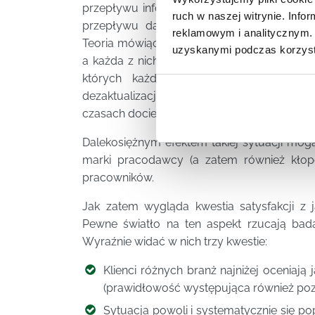
przepływu informacji do internetu, wart je
ruch w naszej witrynie. Inf
przepływu danych wzmocnieniu ulega efe
reklamowym i analitycznym. 
Teoria mówiąca, że klient zadowolony z obsł
uzyskanymi podczas korzysta
a każda z nich jeszcze z 1 kolejną, natom
których każda przekaże (mocno już zn
dezaktualizacji. Informacja – często wyolbrz
czasach dociera błyskawicznie do setek, a n
Dalekosiężnym efektem takiej sytuacji mo
marki pracodawcy (a zatem również kłop
pracowników.
Jak zatem wygląda kwestia satysfakcji z 
Pewne światło na ten aspekt rzucają bada
Wyraźnie widać w nich trzy kwestie:
Klienci różnych branż najniżej oceniają
(prawidłowość występująca również poza
Sytuacja powoli i systematycznie się pop