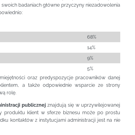
i w swoich badaniach główne przyczyny niezadowolenia
dpowiednio:
68%
14%
9%
5%
umiejętności oraz predyspozycje pracowników danej
 klientem, a także odpowiednie wsparcie ze strony
ą rolę.
nistracji publicznej
znajdują się w uprzywilejowanej
zy produktu klient w sferze biznesu może po prostu
ku kontaktów z instytucjami administracji jest na nie