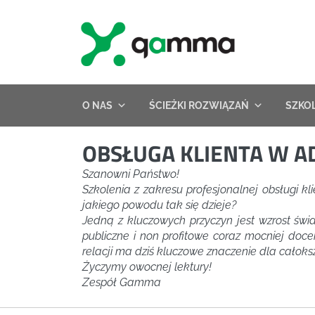
Skip
to
content
O NAS
ŚCIEŻKI ROZWIĄZAŃ
SZKO
OBSŁUGA KLIENTA W AD
Szanowni Państwo!
Szkolenia z zakresu profesjonalnej obsługi kl
jakiego powodu tak się dzieje?
Jedną z kluczowych przyczyn jest wzrost świa
publiczne i non profitowe coraz mocniej doce
relacji ma dziś kluczowe znaczenie dla całoks
Życzymy owocnej lektury!
Zespół Gamma