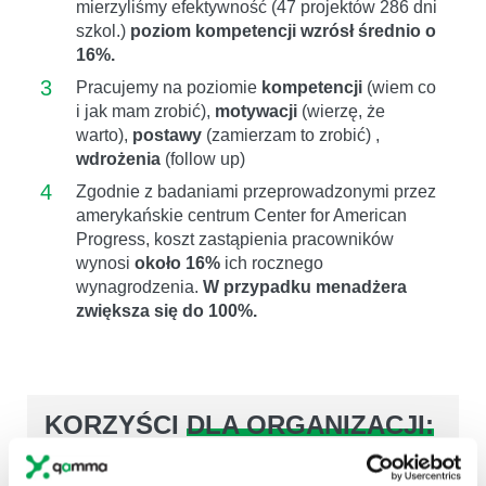
mierzyliśmy efektywność (47 projektów 286 dni
szkol.)
poziom kompetencji wzrósł średnio o
16%.
3
Pracujemy na poziomie
kompetencji
(wiem co
i jak mam zrobić),
motywacji
(wierzę, że
warto),
postawy
(zamierzam to zrobić) ,
wdrożenia
(follow up)
4
Zgodnie z badaniami przeprowadzonymi przez
amerykańskie centrum Center for American
Progress, koszt zastąpienia pracowników
wynosi
około 16%
ich rocznego
wynagrodzenia.
W przypadku menadżera
zwiększa się do 100%.
KORZYŚCI
DLA ORGANIZACJI:
poprawa wizerunku urzędu poprzez
zbudowanie wizerunku jednostki administracji