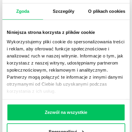
publicznej, która w trosce i odpowiedzi na
Zgoda
Szczegóły
O plikach cookies
potrzeby wszystkich klientów urzędu, wdraża
niezbędne rozwiązania oraz wspiera osoby z
niepełnosprawnością
Niniejsza strona korzysta z plików cookie
działanie urzędu zgodne z dobrymi zasadami
obsługi klienta z niepełnosprawnością
Wykorzystujemy pliki cookie do spersonalizowania treści
i reklam, aby oferować funkcje społecznościowe i
wzrost satysfakcji klientów urzędu ze
analizować ruch w naszej witrynie. Informacje o tym, jak
sposobów oraz jakości obsługi klienta
korzystasz z naszej witryny, udostępniamy partnerom
jednostka administracji publicznej w pełni
społecznościowym, reklamowym i analitycznym.
przygotowana do kompleksowej obsługi klienta
Partnerzy mogą połączyć te informacje z innymi danymi
z niepełnosprawnością
otrzymanymi od Ciebie lub uzyskanymi podczas
korzystania z ich usług.
KORZYŚCI
DLA PRACOWNIKA:
Zezwól na wszystkie
wzmocnienie u pracowników prawidłowych
postaw i zachowań w trakcie obsługi klienta z
niepełnosprawnością
Spersonalizuj