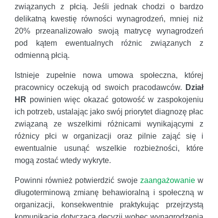
związanych z płcią. Jeśli jednak chodzi o bardzo
delikatną kwestię równości wynagrodzeń, mniej niż
20% przeanalizowało swoją matrycę wynagrodzeń
pod kątem ewentualnych różnic związanych z
odmienną płcią.
Istnieje zupełnie nowa umowa społeczna, której
pracownicy oczekują od swoich pracodawców.
Dział
HR
powinien więc okazać gotowość w zaspokojeniu
ich potrzeb, ustalając jako swój priorytet diagnozę płac
związaną ze wszelkimi różnicami wynikającymi z
różnicy płci w organizacji oraz pilnie zająć się i
ewentualnie usunąć wszelkie rozbieżności, które
mogą zostać wtedy wykryte.
Powinni również potwierdzić swoje
zaangażowanie
w
długoterminową zmianę behawioralną i społeczną w
organizacji, konsekwentnie praktykując przejrzystą
komunikację dotyczącą decyzji wobec wynagrodzenia