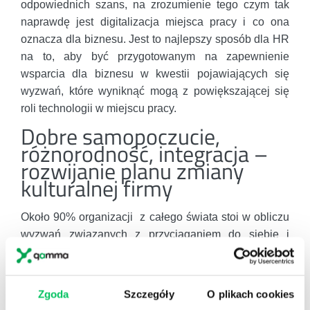
odpowiednich szans, na zrozumienie tego czym tak
naprawdę jest digitalizacja miejsca pracy i co ona
oznacza dla biznesu. Jest to najlepszy sposób dla HR
na to, aby być przygotowanym na zapewnienie
wsparcia dla biznesu w kwestii pojawiających się
wyzwań, które wyniknąć mogą z powiększającej się
roli technologii w miejscu pracy.
Dobre samopoczucie,
różnorodność, integracja –
rozwijanie planu zmiany
kulturalnej firmy
Około 90% organizacji z całego świata stoi w obliczu
wyzwań związanych z przyciąganiem do siebie i
utrzymywaniem w filarach firmy pracowników,
szczególnie biorąc pod uwagę ich umiejętności
technologiczne. Warto również zauważyć, że mniej niż
Zgoda
Szczegóły
O plikach cookies
dwie trzecie takich organizacji ma trudności ze