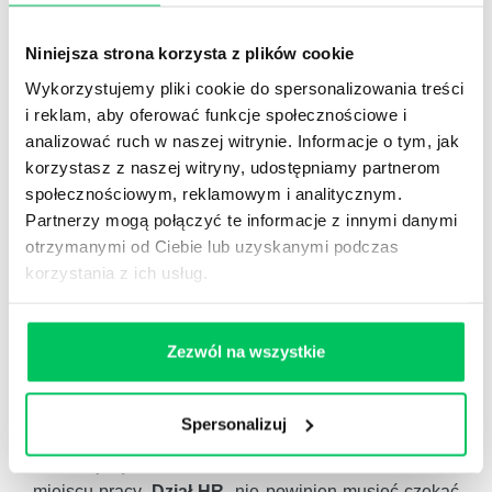
zdobywaniem kandydatów, którzy posiadają wysoki
potencjał i konkretne zdolności. Dodatkowo, aż 39%
Niniejsza strona korzysta z plików cookie
firm ma trudności z przyciąganiem różnorodnych
Wykorzystujemy pliki cookie do spersonalizowania treści
pracowników.
i reklam, aby oferować funkcje społecznościowe i
analizować ruch w naszej witrynie. Informacje o tym, jak
Jaki jest więc sekret tych, którym udało się
korzystasz z naszej witryny, udostępniamy partnerom
przyciągnąć do siebie odpowiednich pracowników?
społecznościowym, reklamowym i analitycznym.
Około 70% liderów twierdzi, że jednym z głównych
Partnerzy mogą połączyć te informacje z innymi danymi
działań zapewniających ich pomyślność jest
otrzymanymi od Ciebie lub uzyskanymi podczas
holistyczny program dotyczący dobrobytu przyszłych
korzystania z ich usług.
pracowników, który stanowi kluczowy element ich
rekrutacji. Różnorodność i integracja, były
zidentyfikowane jako podstawowy element ku
Zezwól na wszystkie
osiągnięciu dobrego samopoczucia w miejscu pracy.
W dzisiejszych czasach, mniej niż ćwierć organizacji
Spersonalizuj
na całym świecie posiada specjalne programy które
skupiają się na kwestiach różnorodności i integracji w
miejscu pracy.
Dział HR
nie powinien musieć czekać