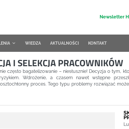
Newsletter 
LENIA
WIEDZA
AKTUALNOŚCI
KONTAKT
CJA I SELEKCJA PRACOWNIKÓW
e często bagatelizowanie – niesłusznie! Decyzja o tym, kt
yzykiem. Wdrożenie, a czasem nawet wstępne przeszk
kosztochłonny proces. Tego typu problemy rozwiązać może 
.
S
P
Lu