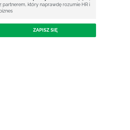
z partnerem, który naprawdę rozumie HR i
biznes
ZAPISZ SIĘ