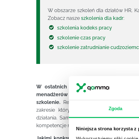
W obszarze szkoleń dla działów HR, Ka
Zobacz nasze
szkolenia dla kadr
:
szkolenia kodeks pracy
szkolenie czas pracy
szkolenie zatrudnianie cudzoziem
W ostatnich latach zaczęliśmy uważać,
menadżerów wyższego szczebla, dyrekto
szkolenie.
Rekrutacja i selekcja pracownik
Zgoda
zakresie których rozszerzamy kompetenc
działania. Sama wiedza to jednak nie wszys
kompetencje miękkie!
Niniejsza strona korzysta z
Jakimi konkretnie powinna się wykazywa
Wykorzystujemy pliki cookie 