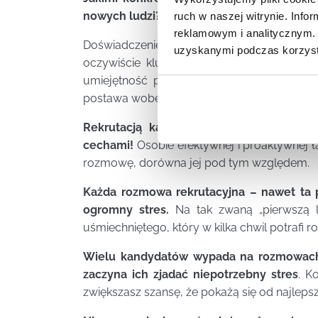
nowych ludzi?
ruch w naszej witrynie. Inf
reklamowym i analitycznym. 
Doświadczenie, lista poprzednich praco
uzyskanymi podczas korzysta
oczywiście kluczowe kwestie, jednak w co
umiejętność pracy pod presją i w grupie,
postawa wobec innych członków teamu.
Rekrutacją kandydatów powinna zająć s
cechami!
Osobie efektywnej i proaktywnej ła
rozmowę, dorówna jej pod tym względem.
Każda rozmowa rekrutacyjna – nawet ta p
ogromny stres.
Na tak zwaną „pierwszą li
uśmiechniętego, który w kilka chwil potrafi 
Wielu kandydatów wypada na rozmowach ki
zaczyna ich zjadać niepotrzebny stres
. K
zwiększasz szansę, że pokażą się od najlepsz