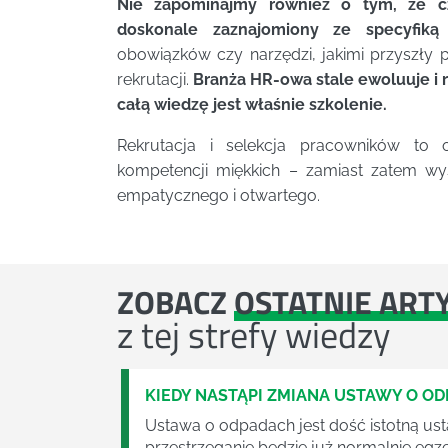
Nie zapominajmy również o tym, że cz
doskonale zaznajomiony ze specyfiką
obowiązków czy narzędzi, jakimi przyszły 
rekrutacji.
Branża HR-owa stale ewoluuje i r
całą wiedzę jest właśnie szkolenie.
Rekrutacja i selekcja pracowników to
kompetencji miękkich – zamiast zatem w
empatycznego i otwartego.
ZOBACZ
OSTATNIE ART
z tej strefy wiedzy
KIEDY NASTĄPI ZMIANA USTAWY O O
Ustawa o odpadach jest dość istotną ust
przestrzeganie będzie już normalnie egz