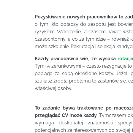
Pozyskiwanie nowych pracowników to zada
o tym, kto dołączy do zespołu jest bowi
ryzykiem. Wdrożenie, a czasem nawet wstę
czasochłonny, a co za tym idzie – również
może szkolenie. Rekrutacja i selekcja kandy
Każdy pracodawca wie, że wysoka
rotacj
Tymi wizerunkowymi – często rezygnacje to r
pociąga za sobą określone koszty. Jeżeli
szukasz źródła problemu to zastanów się, 
właściwej osoby.
To zadanie bywa traktowane po macosz
przeglądać CV może każdy.
Tymczasem oka
wymaga doskonałej znajomości specyfi
potencjalnych zainteresowanych do swojej fi