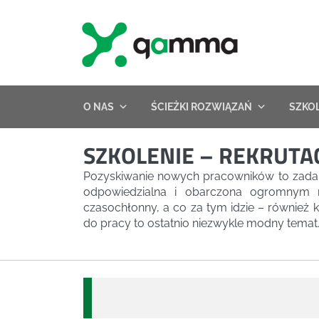
Skip
to
content
O NAS
ŚCIEŻKI ROZWIĄZAŃ
SZKO
SZKOLENIE – REKRUTA
Pozyskiwanie nowych pracowników to zadani
odpowiedzialna i obarczona ogromnym r
czasochłonny, a co za tym idzie – również 
do pracy to ostatnio niezwykle modny temat