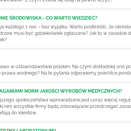
NIE ŚRODOWISKA - CO WARTO WIEDZIEĆ?
 każdego z nas – bez wyjątku. Warto podkreślić, że określon
 drzew musi być gdziekolwiek zgłaszana? Jak to w zasadzie 
iek?
awo w ustawodawstwie polskim. Na czym dokładniej ono po
 prawa wodnego? Na te pytania odpowiemy pokrótce poniże
MAGANIAMI NORM JAKOŚCI WYROBÓW MEDYCZNYCH?
szego społeczeństwa wprowadzane jest coraz więcej reguł,
ęki nim wszystkie firmy będą zobowiązane przestrzegać zas
fiają do klientów.
ĘTRZNY LABORATORIUM?