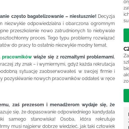
or
za
ic
nie często bagatelizowanie – niesłusznie!
Decyzja
su
em niezwykle odpowiedzialna i obarczona ogromnym
pne przeszkolenie nowo zatrudnionych to niebywale
 kosztochłonny proces. Tego typu problemy rozwiązać
datów do pracy to ostatnio niezwykle modny temat.
C
Za
a pracowników
wiąże się z rozmaitymi problemami.
sz
aczej zły znak – i wymiernymi, gdyż każda rekrutacja
bi
 podobną sytuację zaobserwowałeś w swojej firmie i
ak
czy pozyskiwanie nowych pracowników oddałeś w ręce
zo
emu, zaś prezesom i menadżerom wydaje się, że
zuje się, że dopasowanie odpowiedniego kandydata
ki samego stanowiska! Osoba, która rekrutuje
rmy musi najpierw dobrze wiedzieć, jak taki człowiek