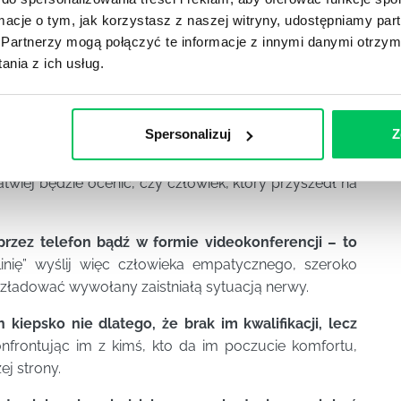
ormacje o tym, jak korzystasz z naszej witryny, udostępniamy p
Partnerzy mogą połączyć te informacje z innymi danymi otrzym
dawców oraz wykonywane dotychczas obowiązki to
nia z ich usług.
dziennej pracy liczy się również wielozadaniowość,
 zdolność delegowania zadań czy też przyjacielska
Spersonalizuj
Z
ię osoba, która sama wykazuje się właśnie tymi
twiej będzie ocenić, czy człowiek, który przyszedł na
rzez telefon bądź w formie videokonferencji – to
nię” wyślij więc człowieka empatycznego, szeroko
rozładować wywołany zaistniałą sytuacją nerwy.
epsko nie dlatego, że brak im kwalifikacji, lecz
onfrontując im z kimś, kto da im poczucie komfortu,
ej strony.