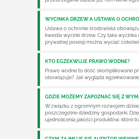
WYCINKA DRZEW A USTAWA O OCHRO
Ustawa o ochronie środowiska obowiązuje
kwestia wycinki drzew. Czy taka wycinka
prywatnej posesji można wyciąć cokolw
KTO EGZEKWUJE PRAWO WODNE?
Prawo wodne to dość skomplikowane pr
obowiązuje? Jak wygląda egzekwowanie
GDZIE MOŻEMY ZAPOZNAĆ SIĘ Z WY
W związku z ogromnym rozwojem dzisiej
poszczególne dziedziny gospodarki. Dzi
ujednolicenia jakości produktów, które tra
CZYM ZAJMUJE SIĘ AUDYTOR WEWN