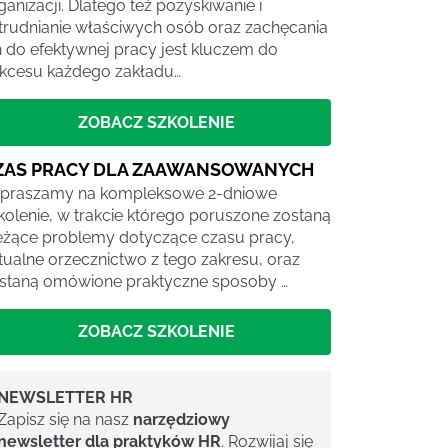
ganizacji. Dlatego też pozyskiwanie i
trudnianie właściwych osób oraz zachęcania
h do efektywnej pracy jest kluczem do
kcesu każdego zakładu…
ZOBACZ SZKOLENIE
ZAS PRACY DLA ZAAWANSOWANYCH
praszamy na kompleksowe 2-dniowe
kolenie, w trakcie którego poruszone zostaną
eżące problemy dotyczące czasu pracy,
tualne orzecznictwo z tego zakresu, oraz
staną omówione praktyczne sposoby …
ZOBACZ SZKOLENIE
NEWSLETTER HR
Zapisz się na nasz
narzędziowy
newsletter dla praktyków HR
. Rozwijaj się