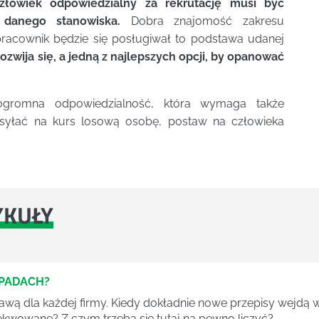
łowiek odpowiedzialny za rekrutację musi być
 danego stanowiska.
Dobra znajomość zakresu
pracownik będzie się posługiwał to podstawa udanej
ozwija się, a jedną z najlepszych opcji, by opanować
 ogromna odpowiedzialność, która wymaga także
ysyłać na kurs losową osobę, postaw na człowieka
YKUŁY
DPADACH?
awą dla każdej firmy. Kiedy dokładnie nowe przepisy wejdą w
ekwowane? Z czym trzeba się tutaj na pewno liczyć?