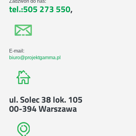
Zadzwoń do nas:
tel.:505 273 550
,
E-mail:
biuro@projektgamma.pl
ul. Solec 38 lok. 105
00-394 Warszawa