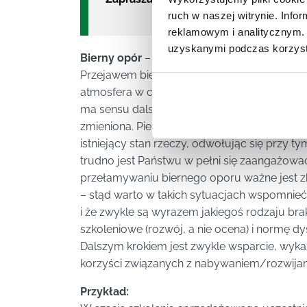
ruch w naszej witrynie. Inf
reklamowym i analitycznym. 
uzyskanymi podczas korzysta
Bierny opór
– jest zwykle oznaką braku zauf
Przejawem biernego oporu są najczęściej: n
atmosfera w czasie szkolenia i poczucie bezr
ma sensu dalsza realizacja scenariusza szkol
zmieniona. Pierwszym krokiem przełamania b
istniejący stan rzeczy, odwołując się przy 
trudno jest Państwu w pełni się zaangażować,
przełamywaniu biernego oporu ważne jest 
– stąd warto w takich sytuacjach wspomnieć,
i że zwykle są wyrazem jakiegoś rodzaju br
szkoleniowe (rozwój, a nie ocena) i normę d
Dalszym krokiem jest zwykle wsparcie, wyka
korzyści związanych z nabywaniem/rozwijan
Przykład: