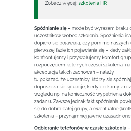
Zobacz więcej:
szkolenia HR
Spóźnianie się
– może być wyrazem braku d
uczestników wobec szkolenia. Spóźnienia ina
dopiero się pojawiają, czy pomimo naszych w
pierwszej fazie ich pojawiania się – kiedy z
konfrontujemy i przywołujemy komfort grupy
rozpoczęciem kolejnych części szkolenia na
akceptacja takich zachowań – należy
tu pokazać, że uczestnicy, którzy się spóźni
dopuszcza się sytuacje, kiedy czekamy z roz
względu np. na konieczność wypełnienia dok
zadaniu. Zawsze jednak fakt spóźnienia pow
się do dobra całej grupy, a ewentualne (krót
szkolenia – przynajmniej jawnie uzasadnion
Odbieranie telefonów w czasie szkolenia
–