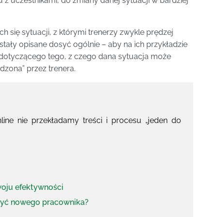
z uczestnikami, do zmiany danej sytuacji w bardziej
ch się sytuacji, z którymi trenerzy zwykle prędzej
stały opisane dosyć ogólnie – aby na ich przykładzie
 dotyczącego tego, z czego dana sytuacja może
dzona” przez trenera.
ine nie przekładamy treści i procesu „jeden do
oju efektywności
ożyć nowego pracownika?