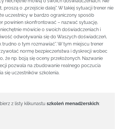
cy niechętnie mówią o swoich doświadczeniach. Nie
roszą o „przejście dalej”. W takiej sytuacji trener nie
ł, że uczestnicy w bardzo ograniczony sposób
rener powinien skonfrontować – nazwać sytuację,
e niechętnie mówicie o swoich doświadczeniach i
żliwość odwoływania się do Waszych doświadczeń,
k trudno o tym rozmawiać”. W tym miejscu trener
przywołać normę bezpieczeństwa i dyskrecji wobec
go, że np. boją się oceny przełożonych. Nazwanie
ecji pozwala na zbudowanie realnego poczucia
 się uczestników szkolenia.
ierz z listy kilkunastu
szkoleń menadżerskich
: