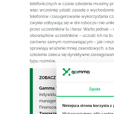
telefonicznych w czasie szkolenia musimy p
więc wcześniej ustalić zasadę o wychodzeniu
telefonów i zasugerowanie wykorzystania cza
zwykle odbywają się w dni robocze i nie un
przez uczestników tu i teraz. Warto jednak
obowiązków uczestników – uczulić ich na to, 
zarówno samym rozmawiającym – jak i reszc
sprawiają wrażenie mniej zawodowych, a bar
szkolenia zaleca się dyrektywne zareagowan
typu rozmów.
ZOBACZ NASZE SZKOLENIA:
Gamma
. W poprzednim roku przeszkoli
Zgoda
indywidualnych i ponad tysiąc klientów
managerskie, sprzedażowe i
szkolenia 
Niniejsza strona korzysta z
Finansowej – „Najlepsze
Firmy Szkolen
Zapraszamy do zapoznania się z naszą
Wykorzystujemy pliki cookie 