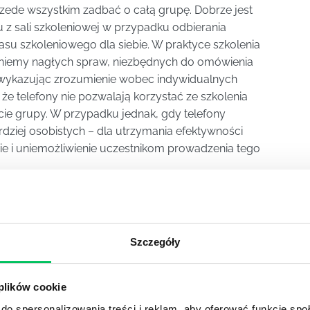
rzede wszystkim zadbać o całą grupę. Dobrze jest
 z sali szkoleniowej w przypadku odbierania
su szkoleniowego dla siebie. W praktyce szkolenia
ikniemy nagłych spraw, niezbędnych do omówienia
 – wykazując zrozumienie wobec indywidualnych
że telefony nie pozwalają korzystać ze szkolenia
ie grupy. W przypadku jednak, gdy telefony
dziej osobistych – dla utrzymania efektywności
ie i uniemożliwienie uczestnikom prowadzenia tego
liśmy ponad sześć tysięcy klientów
Szczegóły
 instytucjonalnych. Oferujemy
szkolenia HR
,
dla administracji publicznej
. W rankingu Gazety
 plików cookie
iowe
” po raz kolejny zajęliśmy 1 miejsce.
 ofertą
.
do spersonalizowania treści i reklam, aby oferować funkcje sp