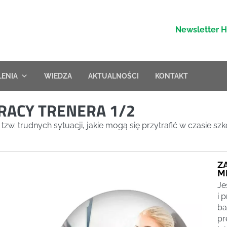
Newsletter 
LENIA
WIEDZA
AKTUALNOŚCI
KONTAKT
RACY TRENERA 1/2
w. trudnych sytuacji, jakie mogą się przytrafić w czasie szko
Z
M
Je
i 
ba
pr