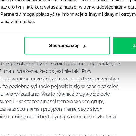
ormacje o tym, jak korzystasz z naszej witryny, udostępniamy p
Partnerzy mogą połączyć te informacje z innymi danymi otrzym
nia z ich usług.
ania – wobec trenera lub wobec organizacji.
iewysoki poziom zaangażowania uczestników, napięta
adności trenera. Najczęściej w takich sytuacjach nie
Spersonalizuj
Z
enia – o ile bieżąca sytuacja nie zostanie omówiona i
iernego oporu jest konfrontacja. Trener nazywa
tym w sposób ogólny do swoich odczuć – np. „widzę, że
 mam wrażenie, że coś jest nie tak”. Przy
zbudowanie w uczestnikach poczucia bezpieczeństwa
 że podobne sytuacje pojawiają się w czasie szkoleń,
aku wiary/zaufania. Warto również przywołać cele
yskrecji – w szczególności trenera wobec grupy.
zanie zrozumienia i przypomnienie osobistych
iem umiejętności będących przedmiotem szkolenia.