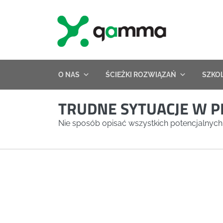
Skip
to
content
O NAS
ŚCIEŻKI ROZWIĄZAŃ
SZKO
TRUDNE SYTUACJE W P
Nie sposób opisać wszystkich potencjalnych tz