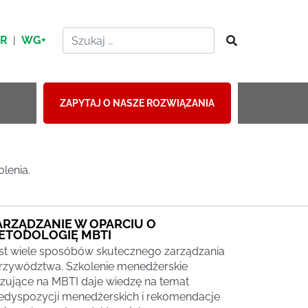
HR
|
WG+
ZAPYTAJ O NASZE ROZWIĄZANIA
lenia.
ARZĄDZANIE W OPARCIU O
ETODOLOGIĘ MBTI
st wiele sposóbów skutecznego zarządzania
przywództwa. Szkolenie menedżerskie
zujące na MBTI daje wiedzę na temat
edyspozycji menedżerskich i rekomendacje