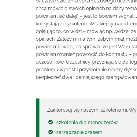
W czasie szkolenia sprzedażowego uczestni
chcą mówić o swoich opiniach na dany temat, p
powinien „iść dalej” – jest to bowiem sygna
korzystają ze szkolenia. W takiej sytuacji t
opisując to, co widzi – mówiąc np. „widzę, ż
opiniach. Zależy mi na tym, żebym miał mo
powiedzcie więc, co sprawia, że jest Wam ta
powinien również powrócić do kontraktu – 
uczestników. Uczestnicy przyznają się do te
problemu wprost i przywołanie normy dyskr
bezpieczeństwa i pełniejszego zaangażowania
Zainteresuj się naszymi szkoleniami. Wyb
szkolenia dla menedżerów
zarządzanie czasem