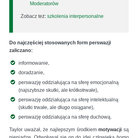
Moderatorów
Zobacz też:
szkolenia interpersonalne
Do najczęściej stosowanych form perswazji
zaliczano:
informowanie,
doradzanie,
perswazję oddziałująca na sferę emocjonalną
(najszybsze skutki, ale krótkotrwałe),
perswazję oddziałująca na sferę intelektualną
(skutki trwałe, ale długo osiągane),
perswazję oddziałująca na sferę duchową.
Taylor uważał, że najlepszym środkiem
motywacji
są
pieniądze. Odwoływał się on do idei człowieka
homo