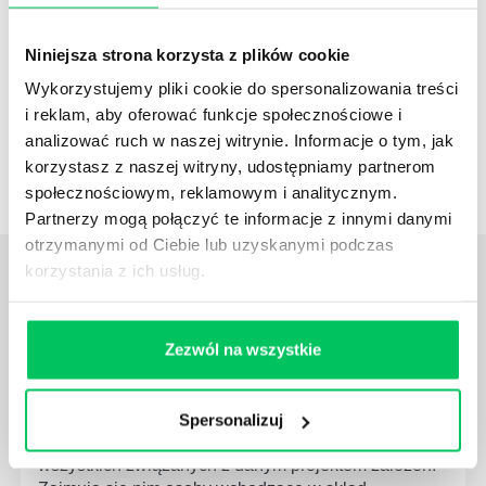
NEWSLETTER HR
Niniejsza strona korzysta z plików cookie
Zapisz się na nasz
narzędziowy newsletter
dla praktyków HR
. Rozwijaj się z partnerem,
Wykorzystujemy pliki cookie do spersonalizowania treści
który naprawdę rozumie HR i biznes
i reklam, aby oferować funkcje społecznościowe i
analizować ruch w naszej witrynie. Informacje o tym, jak
korzystasz z naszej witryny, udostępniamy partnerom
ZAPISZ SIĘ
społecznościowym, reklamowym i analitycznym.
Partnerzy mogą połączyć te informacje z innymi danymi
otrzymanymi od Ciebie lub uzyskanymi podczas
ZOBACZ
OSTATNIE ARTYKUŁY
korzystania z ich usług.
z tej strefy wiedzy
Zezwól na wszystkie
JAK WYGLĄDA PRACA ZESPOŁÓW
PROJEKTOWYCH W ZWINNEJ METODYCE?
Project management (czyli zarządzanie projektami)
Spersonalizuj
to szereg czynności mających na celu zrealizowanie
wszystkich związanych z danym projektem założeń.