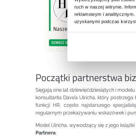
ruch w naszej witrynie. Inf
reklamowym i analitycznym. 
uzyskanymi podczas korzysta
Początki partnerstwa b
Sięgają one lat dziewięćdziesiątych i mode
konsultanta Dave’a Ulricha, który postrzeg
funkcji HR, często najstarszego specjal
regularnym przekazywaniu wskazówek i pun
Model Ulricha, wywodzący się z jego książki 
Partnera
: