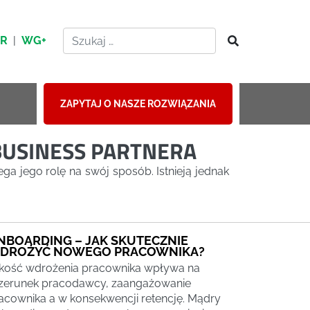
HR
|
WG+
ZAPYTAJ O NASZE ROZWIĄZANIA
BUSINESS PARTNERA
ega jego rolę na swój sposób. Istnieją jednak
NBOARDING – JAK SKUTECZNIE
DROŻYĆ NOWEGO PRACOWNIKA?
kość wdrożenia pracownika wpływa na
zerunek pracodawcy, zaangażowanie
acownika a w konsekwencji retencję. Mądry