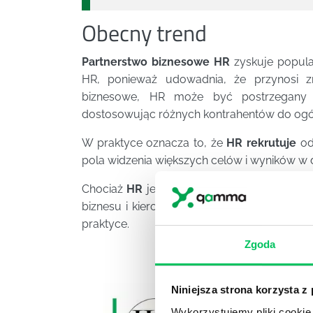
Obecny trend
Partnerstwo biznesowe HR
zyskuje popular
HR, ponieważ udowadnia, że przynosi z
biznesowe, HR może być postrzegany j
dostosowując różnych kontrahentów do ogó
W praktyce oznacza to, że
HR rekrutuje
od
pola widzenia większych celów i wyników w 
Chociaż
HR
jest oczywiście odrębną częścią
biznesu i kierownictwa, realizując cele org
praktyce.
Zgoda
Niniejsza strona korzysta z
Wykorzystujemy pliki cookie 