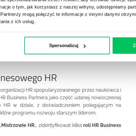
AKADEMIA HR BUSINESS PARTNER
ormacje o tym, jak korzystasz z naszej witryny, udostępniamy p
Kluczowym celem akademii jest
Partnerzy mogą połączyć te informacje z innymi danymi otrzym
przygotowanie do roli silnego HR Business
nia z ich usług.
Partnera – takiego, którego zdanie się liczy,
który ma argumenty, aby przekonać do
swoich rozwiązań.
Spersonalizuj
Z
iznesowego HR
lu organizacji HR spopularyzowanego przez naukowca i
a HR Business Partnera jako część udanej nowoczesnej
istę HR w dziale, z doświadczeniem polegającym na
któw programu rozwoju starszym liderom.
„
Mistrzowie HR
„, zidentyfikował kilka
roli HR Business