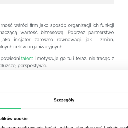
ność wśród firm jako sposób organizacji ich funkcji
naczącą wartość biznesową. Poprzez partnerstwo
ako inicjator zarówno równowagi, jak i zmian,
lnych celów organizacyjnych.
powiedni
talent
i motywuje go tu i teraz, nie tracąc z
dłuższej perspektywie.
 w organizacji, to jest również partnerem dla liderów
anizacyjne, a następnie przekładając je na działania w
Szczegóły
 plików cookie
do spersonalizowania treści i reklam, aby oferować funkcje sp