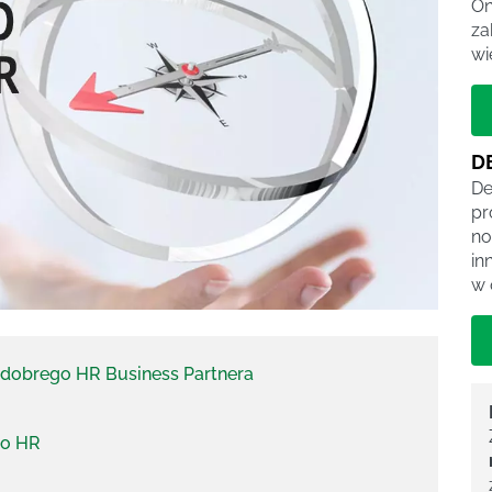
On
za
wi
D
De
pr
no
in
w 
 dobrego HR Business Partnera
go HR