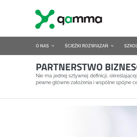
Skip
to
content
O NAS
ŚCIEŻKI ROZWIĄZAŃ
SZKO
PARTNERSTWO BIZNES
Nie ma jednej sztywnej definicji, określając
pewne główne założenia i wspólne spójne c