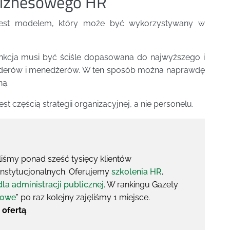
biznesowego HR
est modelem, który może być wykorzystywany w
unkcja musi być ściśle dopasowana do najwyższego i
– liderów i menedżerów. W ten sposób można naprawdę
ną.
st częścią strategii organizacyjnej, a nie personelu.
liśmy ponad sześć tysięcy klientów
 instytucjonalnych. Oferujemy
szkolenia HR
,
dla administracji publicznej
. W rankingu Gazety
iowe
” po raz kolejny zajęliśmy 1 miejsce.
 ofertą
.