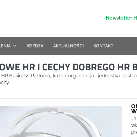
Newsletter 
LENIA
WIEDZA
AKTUALNOŚCI
KONTAKT
OWE HR I CECHY DOBREGO HR 
ej HR Business Partnera, każda organizacja i jednostka postrz
echy.
O
W
Ja
wi
pr