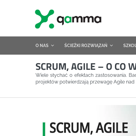
Skip
to
content
O NAS
ŚCIEŻKI ROZWIĄZAŃ
SZKO
SCRUM, AGILE – O CO 
Wiele słychać o efektach zastosowania. Ba
projektów potwierdzają przewagę Agile nad 