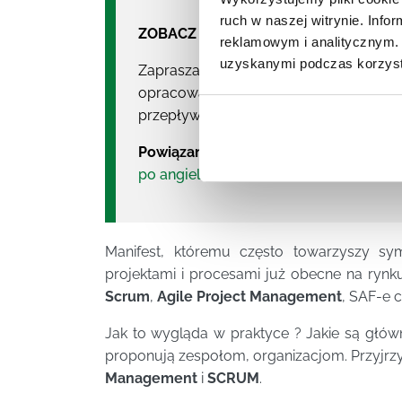
ruch w naszej witrynie. Inf
ZOBACZ NASZE SZKOLENIA:
reklamowym i analitycznym. 
uzyskanymi podczas korzysta
Zapraszamy na
zarządzanie projekta
opracować plan projektu? Jak zarządz
przepływ informacji? Jakie są dobre pr
Powiązane z tym tematem:
szkoleni
po angielsku
,
szkolenia miękkie Wars
Manifest, któremu często towarzyszy sy
projektami i procesami już obecne na rynk
Scrum
,
Agile Project Management
, SAF-e 
Jak to wygląda w praktyce ? Jakie są główn
proponują zespołom, organizacjom. Przyjrzy
Management
i
SCRUM
.