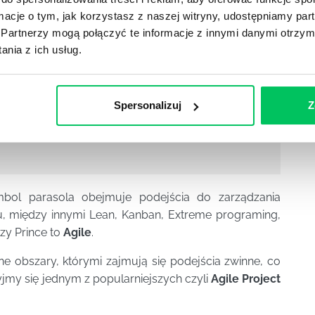
ormacje o tym, jak korzystasz z naszej witryny, udostępniamy p
Partnerzy mogą połączyć te informacje z innymi danymi otrzym
nia z ich usług.
mi szkolenie
. Na szkoleniu dowiesz się m. in.: jak
ić czasem i jakością w projekcie? Jak zadbać o
aktyki w zarządzaniu projektami?
Spersonalizuj
Z
e zarządzanie zespołem pracowniczym
,
szkolenia
zawa
.
mbol parasola obejmuje podejścia do zarządzania
u, między innymi Lean, Kanban, Extreme programing,
czy Prince to
Agile
.
e obszary, którymi zajmują się podejścia zwinne, co
jmy się jednym z popularniejszych czyli
Agile Project