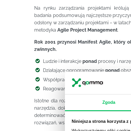
Na rynku zarządzania projektami króluj
badania podsumowują najczęstsze przyczyny 
odsłony w zarządzaniu projektami – w lata
metodyka
Agile Project Management
.
Rok 2001 przynosi Manifest Agile, który o
zwinnych.
Ludzie i interakcje
ponad
procesy i narzę
Działające oprogramowanie
ponad
obsz
Współpraca z klientem
ponad
formalne 
Reagowanie na zmiany
ponad
podążanie
Istotne dla rozumienia Agile jest zrozumien
Zgoda
narzędzia, dokumentacja, formalne ustalen
determinować czy ograniczać tworzenie ef
Niniejsza strona korzysta z
rozwiązań, współpracę z klientem i reagowan
Wykorzystujemy pliki cookie 