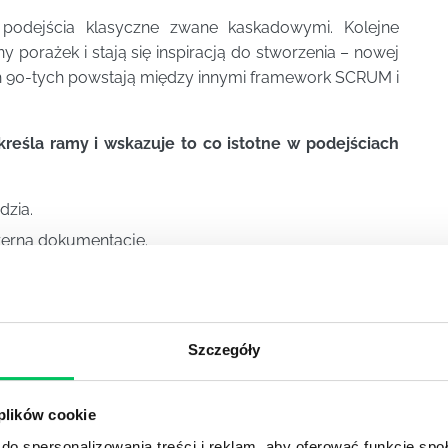
ą podejścia klasyczne zwane kaskadowymi. Kolejne
porażek i stają się inspiracją do stworzenia – nowej
ch 90-tych powstają między innymi framework SCRUM i
kreśla ramy i wskazuje to co istotne w podejściach
dzia.
erną dokumentację.
ustalenia
 za planem.
ie konstrukcji Manifestu. W podejściu Agile procesy i
Szczegóły
ia oraz podążanie za planem powinno wspierać, a nie
ektu synergii zespołów, dostarczanie działających
 plików cookie
ie na zmiany.
do spersonalizowania treści i reklam, aby oferować funkcje sp