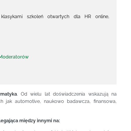
lasykami szkoleń otwartych dla HR online,
a Moderatorów
rmatyka
. Od wielu lat doświadczenia wskazują na
ch jak automotive, naukowo badawcza, finansowa,
legająca między innymi na: