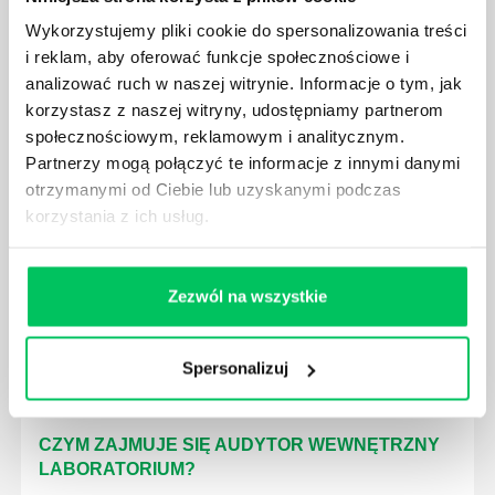
Wykorzystujemy pliki cookie do spersonalizowania treści
i reklam, aby oferować funkcje społecznościowe i
GDZIE MOŻEMY ZAPOZNAĆ SIĘ Z
analizować ruch w naszej witrynie. Informacje o tym, jak
WYMAGANIAMI NORM JAKOŚCI WYROBÓW
korzystasz z naszej witryny, udostępniamy partnerom
MEDYCZNYCH?
społecznościowym, reklamowym i analitycznym.
W związku z ogromnym rozwojem dzisiejszego
Partnerzy mogą połączyć te informacje z innymi danymi
społeczeństwa wprowadzane jest coraz więcej reguł,
otrzymanymi od Ciebie lub uzyskanymi podczas
które mają za zadanie poprawić poszczególne
korzystania z ich usług.
dziedziny gospodarki. Dzięki nim wszystkie firmy
będą zobowiązane przestrzegać zasad, których
wprowadzenie dąży do ujednolicenia jakości
Zezwól na wszystkie
produktów, które trafiają do klientów.
Spersonalizuj
CZYM ZAJMUJE SIĘ AUDYTOR WEWNĘTRZNY
LABORATORIUM?