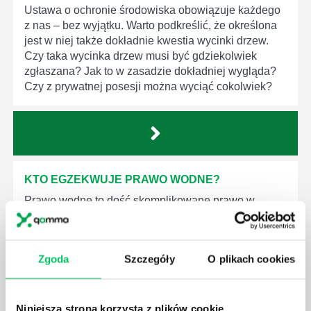
Ustawa o ochronie środowiska obowiązuje każdego
z nas – bez wyjątku. Warto podkreślić, że określona
jest w niej także dokładnie kwestia wycinki drzew.
Czy taka wycinka drzew musi być gdziekolwiek
zgłaszana? Jak to w zasadzie dokładniej wygląda?
Czy z prywatnej posesji można wyciąć cokolwiek?
KTO EGZEKWUJE PRAWO WODNE?
Prawo wodne to dość skomplikowane prawo w
ustawodawstwie polskim. Na czym dokładniej ono
polega? Kogo w zasadzie obowiązuje? Jak wygląda
egzekwowanie prawa wodnego? Na te pytania
Zgoda
Szczegóły
O plikach cookies
odpowiemy pokrótce poniżej.
Niniejsza strona korzysta z plików cookie