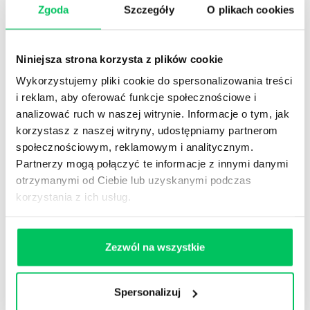
Mobbing i dyskryminacja
Zgoda
Szczegóły
O plikach cookies
Czy działania uznawane za mobbingowe muszą
być ukierunkowane celowe?
Niniejsza strona korzysta z plików cookie
Czy skutki zdrowotne są elementem definicji
Wykorzystujemy pliki cookie do spersonalizowania treści
mobbingu?
i reklam, aby oferować funkcje społecznościowe i
Jak ustalać granice czasowe istnienia mobbingu?
analizować ruch w naszej witrynie. Informacje o tym, jak
Czy długotrwałość i uporczywość działań sprawcy
korzystasz z naszej witryny, udostępniamy partnerom
mobbingu są ze sobą powiązane?
społecznościowym, reklamowym i analitycznym.
Jak rozumieć uporczywość sprawcy mobbingu?
Partnerzy mogą połączyć te informacje z innymi danymi
Czym jest obiektywny wzorzec ofiary rozsądnej?
otrzymanymi od Ciebie lub uzyskanymi podczas
Jak powinny być prowadzone działania
korzystania z ich usług.
przeciwdziałające mobbingowi?
Jaki jest zakres odpowiedzialności pracodawcy za
mobbing?
Zezwól na wszystkie
Jaki ma charakter odszkodowanie za mobbing?
Według jakiego minimalnego wynagrodzenia
Spersonalizuj
ustala się odszkodowanie za mobbing, gdy proces