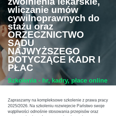
zwolnienia lekarskie,
wliczanie umów
cywilnoprawnych do
stażu oraz
ORZECZNICTWO
SĄDU
NAJWYŻSZEGO
DOTYCZĄCE KADR I
PŁAC
Szkolenia - hr, kadry, płace
online
Zapraszamy na kompleksowe szkolenie z prawa pracy
2025/2026. Na szkoleniu rozwiejecie Państwo swoje
wątpliwości odnośnie stosowania przepisów oraz