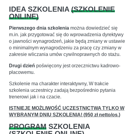
IDEA SZKOLENIA
(
SZKOLENIE
ONLINE
)
Pierwszego dnia szkolenia
można dowiedzieć się
m.in. jak przygotować się do wprowadzenia dyrektywy
o jawności wynagrodzeń, jakie będą zmiany w ustawie
o minimalnym wynagrodzeniu za pracę czy zmiany w
zakresie wliczania umów cywilnoprawnych do stażu.
Drugi dzień
poświęcony jest orzecznictwu kadrowo-
płacowemu.
Szkolenie ma charakter interaktywny, W trakcie
szkolenia uczestnicy zadają bezpośrednio pytania
trenerowi jak i na czacie.
ISTNIEJE MOŻLIWOŚĆ UCZESTNICTWA TYLKO W
WYBRANYM DNIU SZKOLENIA!
(950 zł netto/os.)
PROGRAM
SZKOLENIA
(
SZKOLENIE ONLINE
)