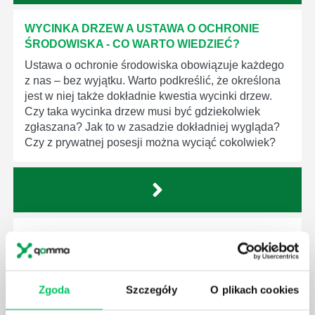
WYCINKA DRZEW A USTAWA O OCHRONIE
ŚRODOWISKA - CO WARTO WIEDZIEĆ?
Ustawa o ochronie środowiska obowiązuje każdego
z nas – bez wyjątku. Warto podkreślić, że określona
jest w niej także dokładnie kwestia wycinki drzew.
Czy taka wycinka drzew musi być gdziekolwiek
zgłaszana? Jak to w zasadzie dokładniej wygląda?
Czy z prywatnej posesji można wyciąć cokolwiek?
KTO EGZEKWUJE PRAWO WODNE?
Prawo wodne to dość skomplikowane prawo w
ustawodawstwie polskim. Na czym dokładniej ono
polega? Kogo w zasadzie obowiązuje? Jak wygląda
Zgoda
Szczegóły
O plikach cookies
egzekwowanie prawa wodnego? Na te pytania