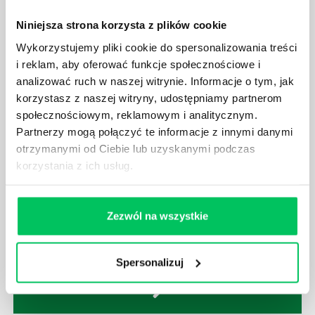
odpowiemy pokrótce poniżej.
Niniejsza strona korzysta z plików cookie
Wykorzystujemy pliki cookie do spersonalizowania treści
i reklam, aby oferować funkcje społecznościowe i
analizować ruch w naszej witrynie. Informacje o tym, jak
korzystasz z naszej witryny, udostępniamy partnerom
GDZIE MOŻEMY ZAPOZNAĆ SIĘ Z
społecznościowym, reklamowym i analitycznym.
WYMAGANIAMI NORM JAKOŚCI WYROBÓW
MEDYCZNYCH?
Partnerzy mogą połączyć te informacje z innymi danymi
otrzymanymi od Ciebie lub uzyskanymi podczas
W związku z ogromnym rozwojem dzisiejszego
korzystania z ich usług.
społeczeństwa wprowadzane jest coraz więcej reguł,
które mają za zadanie poprawić poszczególne
dziedziny gospodarki. Dzięki nim wszystkie firmy
będą zobowiązane przestrzegać zasad, których
Zezwól na wszystkie
wprowadzenie dąży do ujednolicenia jakości
produktów, które trafiają do klientów.
Spersonalizuj