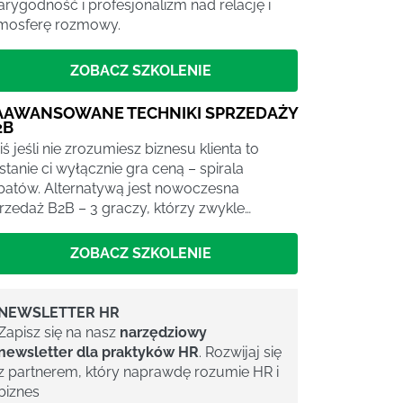
arygodność i profesjonalizm nad relację i
mosferę rozmowy.
ZOBACZ SZKOLENIE
AAWANSOWANE TECHNIKI SPRZEDAŻY
2B
iś jeśli nie zrozumiesz biznesu klienta to
stanie ci wyłącznie gra ceną – spirala
batów. Alternatywą jest nowoczesna
rzedaż B2B – 3 graczy, którzy zwykle…
ZOBACZ SZKOLENIE
NEWSLETTER HR
Zapisz się na nasz
narzędziowy
newsletter dla praktyków HR
. Rozwijaj się
z partnerem, który naprawdę rozumie HR i
biznes