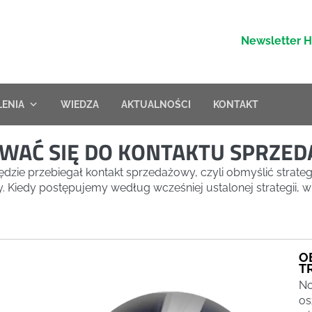
Newsletter 
LENIA
WIEDZA
AKTUALNOŚCI
KONTAKT
OWAĆ SIĘ DO KONTAKTU SPRZE
ędzie przebiegał kontakt sprzedażowy, czyli obmyślić strateg
. Kiedy postępujemy według wcześniej ustalonej strategii, w
O
T
No
os