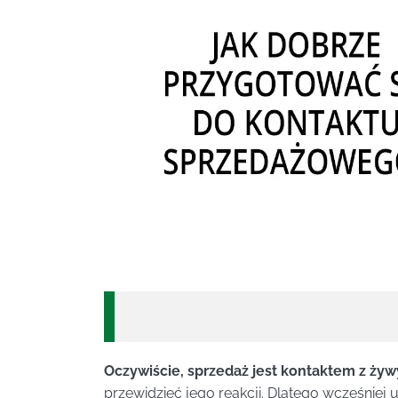
Oczywiście, sprzedaż jest kontaktem z ży
przewidzieć jego reakcji. Dlatego wcześnie