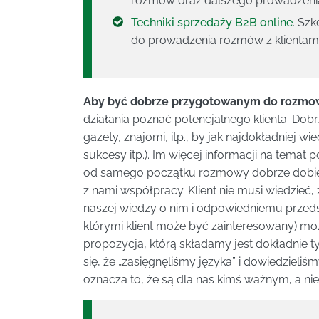
rozmów oraz dalszego prowadzenia
Techniki sprzedaży B2B online
. Sz
do prowadzenia rozmów z klienta
Aby być dobrze przygotowanym do rozmo
działania poznać potencjalnego klienta. Dobr
gazety, znajomi, itp., by jak najdokładniej wi
sukcesy itp.). Im więcej informacji na temat 
od samego początku rozmowy dobrze dobier
z nami współpracy. Klient nie musi wiedzieć, 
naszej wiedzy o nim i odpowiedniemu przedst
którymi klient może być zainteresowany) m
propozycja, którą składamy jest dokładnie tym
się, że „zasięgnęliśmy języka” i dowiedzieliśm
oznacza to, że są dla nas kimś ważnym, a ni