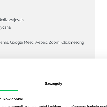
okalizacyjnych
ryczna
Teams, Google Meet, Webex, Zoom, Clickmeeting
obistej
online
.
Szczegóły
 plików cookie
o kontaktu sprzedażowego, dobrze jest prześledzić
do spersonalizowania treści i reklam, aby oferować funkcje sp