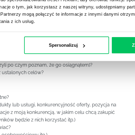
ważniejsze elementy:
ormacje o tym, jak korzystasz z naszej witryny, udostępniamy p
Y – LISTA PUNKTÓW KONTROLNYCH
Partnerzy mogą połączyć te informacje z innymi danymi otrzym
nia z ich usług.
gnąć w trakcie całego kontaktu sprzedażowego?
ąstkowe, do osiągnięcia na poszczególnych etapach?
Spersonalizuj
Z
 i osiągalne?
an konkretnych działań)
(czyli po czym poznam, że go osiągnąłem)?
z ustalonych celów?
atne?
dukty lub usługi, konkurencyjność oferty, pozycja na
 relacje z moją konkurencją, w jakim celu chcą zakupić
ników będzie z nich korzystać itp.)
wiać?
l osobowościowy itp.)