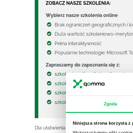
ZOBACZ NASZE SZKOLENIA:
Wybierz nasze szkolenia online
Brak ograniczeń geograficznych i l
Duża wartość szkoleniowo-meryto
Pełna interaktywność
Popularne technologie: Microsoft 
Zapraszamy do zapoznania się z:
szkolenia online dla handlowców
,
szkolenia online menadżerskie
szkolenia online z efektywności os
szkolenia administracja publiczna 
Zgoda
Niniejsza strona korzysta z
Dla ułatwienia dobrego przygotowania się d
Wykorzystujemy pliki cookie 