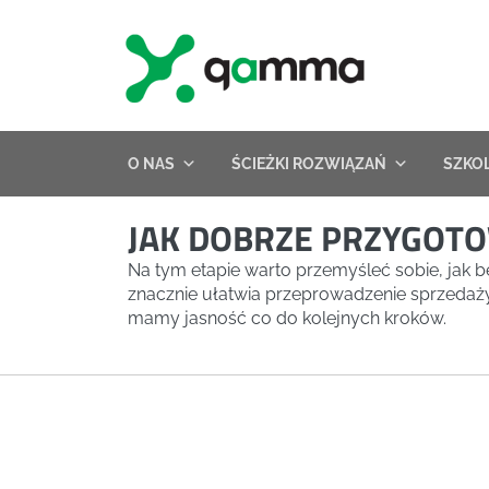
Skip
to
content
O NAS
ŚCIEŻKI ROZWIĄZAŃ
SZKO
JAK DOBRZE PRZYGOT
Na tym etapie warto przemyśleć sobie, jak b
znacznie ułatwia przeprowadzenie sprzedaży
mamy jasność co do kolejnych kroków.