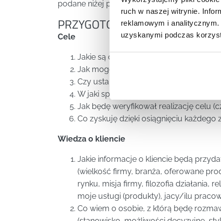
podane niżej punkty, które zbierają jego naj
ruch w naszej witrynie. Inf
PRZYGOTOWANIE DO SPRZEDAŻ
reklamowym i analitycznym. 
uzyskanymi podczas korzysta
Cele
Jakie są cele główne, które chcę osią
Jak mogę te cele podzielić na cele cz
Czy ustalone przeze mnie cele są realne
W jaki sposób będę realizował cele (pl
Jak będę weryfikował realizację celu 
Co zyskuję dzięki osiągnięciu każdego 
Wiedza o kliencie
Jakie informacje o kliencie będą przyd
(wielkość firmy, branża, oferowane pro
rynku, misja firmy, filozofia działania,
moje usługi (produkty), jacy/ilu pracow
Co wiem o osobie, z którą będę rozma
(stanowisko, możliwości decyzyjne, sty