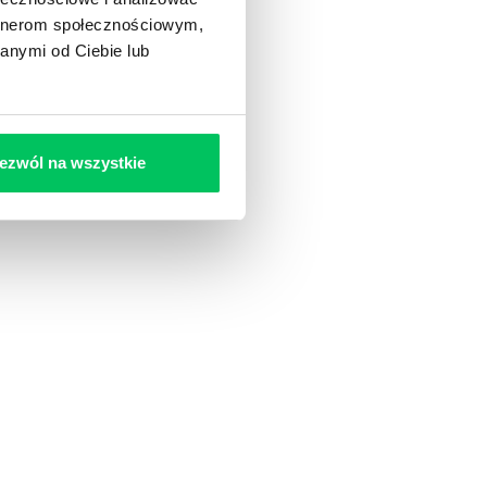
artnerom społecznościowym,
anymi od Ciebie lub
ezwól na wszystkie