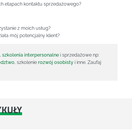
ch etapach kontaktu sprzedażowego?
rzystanie z moich usług?
ziała mój potencjalny klient?
,
szkolenia interpersonalne
i sprzedażowe np:
ództwo
, szkolenie
rozwój osobisty
i inne. Zaufaj
YKUŁY