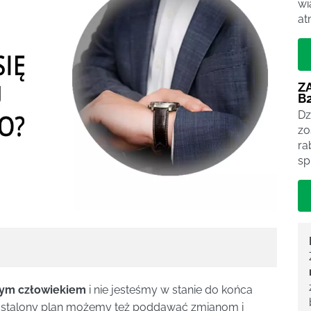
wi
at
Z
B
Dz
zo
ra
sp
wym człowiekiem
i nie jesteśmy w stanie do końca
j ustalony plan możemy też poddawać zmianom i