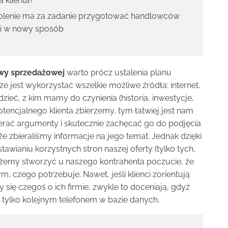
 klienta?
kolenie ma za zadanie przygotować handlowców
mi w nowy sposób
wy sprzedażowej
warto prócz ustalenia planu
ze jest wykorzystać wszelkie możliwe źródła: internet,
edzieć, z kim mamy do czynienia (historia, inwestycje,
potencjalnego klienta zbierzemy, tym łatwiej jest nam
ać argumenty i skutecznie zachęcać go do podjęcia
że zbieraliśmy informacje na jego temat. Jednak dzięki
awianiu korzystnych stron naszej oferty (tylko tych,
ożemy stworzyć u naszego kontrahenta poczucie, że
, czego potrzebuje. Nawet, jeśli klienci zorientują
y się czegoś o ich firmie, zwykle to doceniają, gdyż
e tylko kolejnym telefonem w bazie danych.